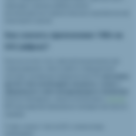
перехода в нужную рубрику можно
воспользоваться горизонтальным скроллингом или
поисковой строкой.
Как скачать приложение 1Win на
IOS (айфон)?
Если не хотите стать жертвой мошенников или
спровоцировать сбои в работе операционной
системы, вызванные вредоносным ПО,
программу
для беттинга необходимо загружать только с
официального сайта международного букмекера
.
Если его блокируют, можно использовать
зеркало
,
ВПН расширения, браузерные закладки или прокси-
сервера.
Чтобы скачать 1win на iOS с компьютера,
необходимо: