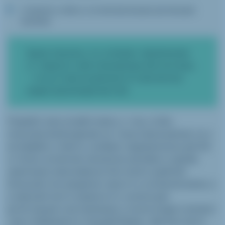
открывать кейсы со всевозможными денежными
призами.
Единственное, что отличает приложение
от главного сайта букмекерской конторы,
– отсутствие возможности просмотра
видеотрансляций матчей.
Разработчики позаботились о том, чтобы
пользователей радовал не только функционал, но и
интерфейс утилиты, выбрав традиционные для БК
оттенки, исключив ненужную рекламу и сделав
навигацию максимально быстрой и удобной.
Большинство разделов скрыто в основном меню, а
в верхней части экрана есть кнопки для
регистрации и авторизации, а после входа в аккаунт
там отображается текущий баланс. Для быстрого