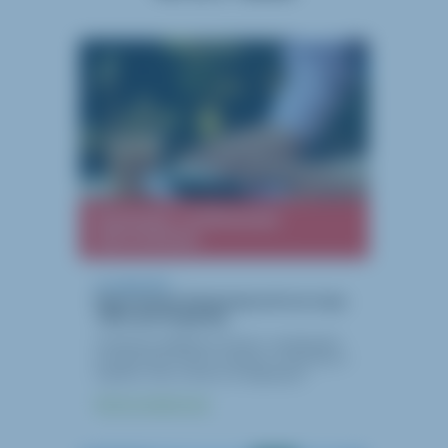
Букмекеры с мобильными
приложениями
12 ноября 2020
Приложение букмекерской конторы
1xBet для Андройд
Системные требования Игроки, находящиеся
на территории России, Беларуси, Казахстана и
Украины, могут скачать на андроид-уст
Читать полностью