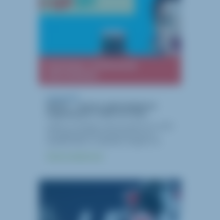
Букмекеры с мобильными
приложениями
07 июля 2020
PIN UP — скачать приложение на
Андроид для ставок на спорт
Одной из ключевых причин скачать Pin Up Bet
на Андроид является возможность раз и
навсегда забыть о проблеме с входом в ЛК.
Читать полностью