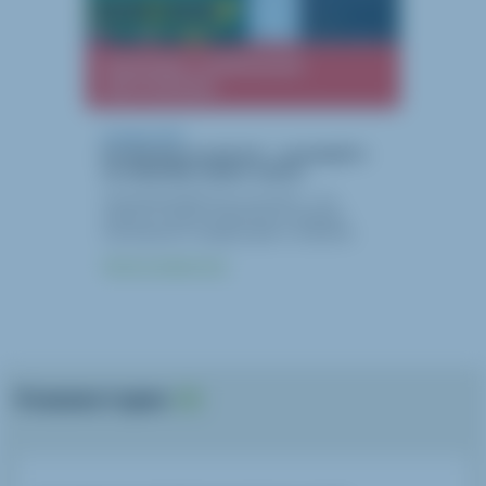
Букмекеры с мобильными
приложениями
24 апреля 2020
Бетвиннер на android — скачивайте
на смартфон прямо сейчас
Приложение Betwinner на android – это
новинка, которая стремительно набирает
популярность с каждым днем и позволяет
играть
Читать полностью
Комментарии
(0)