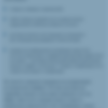
открыть главную страничку БК;
найти сверху в правой части экрана значок
надкусанного яблока и кликнуть на него;
детально изучить инструкцию по загрузке и
инсталляции программного обеспечения;
дождаться завершения скачивания через itms-
services (переходить в фирменный магазин Apple Store
не нужно) – учитывая небольшой размер приложения,
процесс займет не больше 1-2 минут в зависимости от
скорости интернет-соединения.
Не тратить лишнего времени на копирование
установочного файла с ПК или ноутбука на
смартфон можно, если сразу загрузить его на
Айфон. Для этого сначала нужно открыть
мобильную версию беттинг-платформы, затем