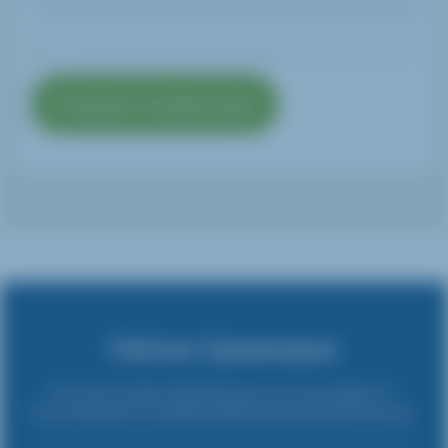
Я принимаю условия Политики обработки персональных данных
Отправить комментарий
Рейтинг букмекеров
Не знаете какую букмекерскую контору выбрать?
Воспользуйтесь нашими универсальными рейтингами.