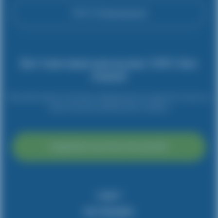
ТОП-10 букмекеров
Беттинговая рассылка 100% без
спама!
Получай самую полезную информацию из мира беттинга на
свой email или мобильный телефон!
ПОДПИСАТЬСЯ НА РАССЫЛКУ
1XBET
BETWINNER