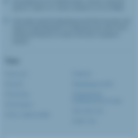
программа быстро обрабатывает купоны, позволяя
удачно ставить не только в прематче, но и в Лайве;
благодаря единой информационной базе игрокам, уже
зарегистрировавшимся на официальном сайте или в
мобильной версии, не нужно повторно создавать
аккаунт.
Теги
#1win com
#1вин бк
#1win бк
#Букмекеры на IOS
#1win вход
#Зарубежные
букмекерские конторы
#1win играть
#контора 1win
#1win ставки онлайн
#сайт 1win