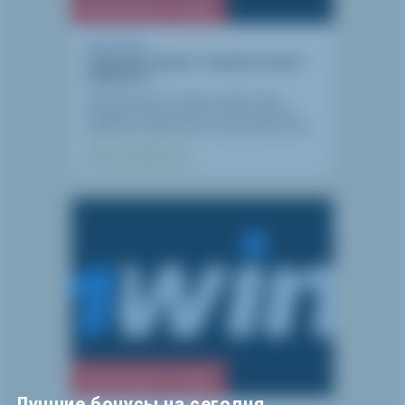
Букмекеры и ставки
04 июля 2020
1win регистрация: создаем аккаунт
правильно
Регистрационный процесс предполагает
создание учетной записи игрока, позволяя
оператору интерактивных пари обеспечить ему
и
Читать полностью
Букмекеры и ставки
Лучшие бонусы на сегодня