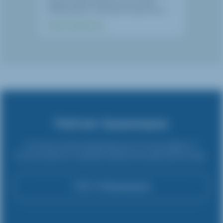
создании сайтов-копий возникла у всех
международных операторов интерактивных
пар
Читать полностью
Рейтинг букмекеров
Не знаете какую букмекерскую контору выбрать?
Воспользуйтесь нашими универсальными рейтингами.
ТОП-10 букмекеров