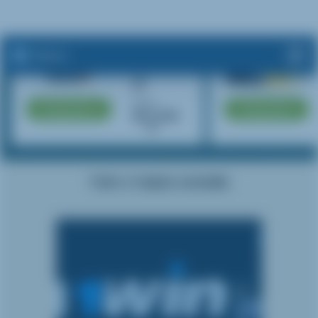
Промокод
Бонус
Получить
Получить
2 000
₽
1win ставки онлайн