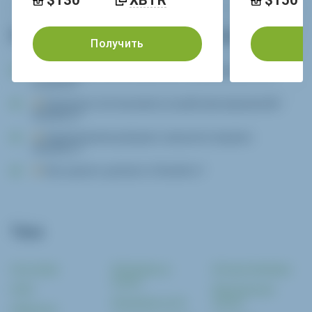
Ответы на популярные вопросы
Получить
Что делать, если не работает официальный сайт
Leonbets?
Безопасно ли пользоваться рабочим зеркалом БК
Букмекерская контора Леонбетс была основана на территории РФ и
Леонбетс?
официально начала прием ставок на спорт в 2007 году. Основная целевая
аудитория, которая активно пользуется услугами конторы – это жители
Какой промокод вводить при регистрации в
стран СНГ. Интерфейс главного сайта БК представлен в двух вариациях –
Леонбетс?
русский и английский. Контора зарегистрирована в Кюрасао. Каждый
игрок, зарегистрировавшийся на портале Леонбетс, может выбрать один из
Как сделать депозит в Леонбетс?
пяти доступных вариантов валютных эквивалентов, предложенных для
создания игрового кошелька беттера.
Теги
Важно! На данный момент деятельность
букмекерской конторы Леонбетс на территории
России запрещена Роскомнадзором, ввиду
#Live-ставки
#Букмекеры на
#Лучшие букмекеры
отсутствия лицензии, зарегистрированной в РФ.
Android
#QIWI
#Минимальный
#Букмекеры на IOS
депозит
#Webmoney