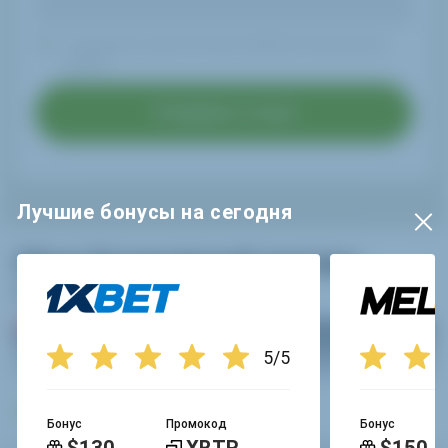
Я принимаю условия Политики обработки персональных
данных
Отправить отзыв
Лучшие бонусы на сегодня
Обзор букмекерской конторы
Leonbets
5/5
ПОКАЗАТЬ ВСЕ
Бонус
Промокод
Бонус
$130
XBTR
$150