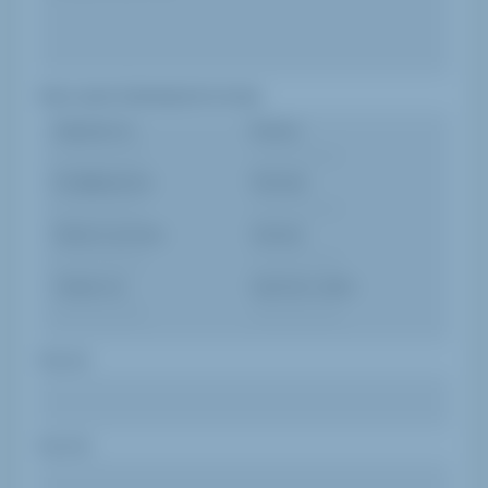
Ваша оценка букмекерской конторы
Надежность
Бонусы
Коэффициенты
Платежи
Линия и роспись
Саппорт
Ставки Live
Удобство сайта
Ваше имя
Ваш Email