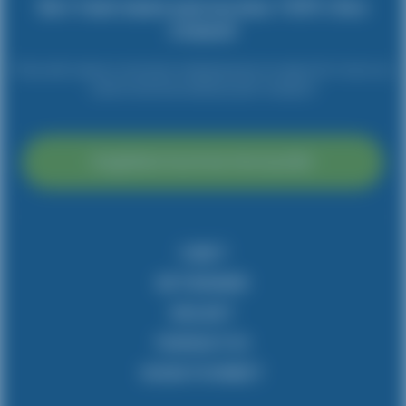
обязательная для указания:
Беттинговая рассылка 100% без
спама!
Ф.И.О. игрока.
Полная дата рождения.
Получай самую полезную информацию из мира беттинга на
свой email или мобильный телефон!
Актуальный номер мобильного.
Полные данные о месте проживания.
ПОДПИСАТЬСЯ НА РАССЫЛКУ
В данном разделе игроки могут менять пароль в любое время (указание
старого пароля – обязательно).
Справка. Чтобы максимально защитить свой
1XBET
игровой аккаунт и персональные данные, беттерам
BETWINNER
доступна опция двухфазной аутентификации.
MELBET
PARIMATCH
Ставки на спорт в Leonbets
MARATHONBET