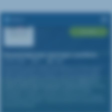
На сайт
Рейтинг 4.97/5
Букмекерская контора Leonbets
08.11.2020
13668
0
Букмекерская контора Leonbets ориентирована на Россию и другие
страны постсоветского пространства. Есть русскоязычная версия
сайта, служба поддержки, рублевые ставки.
На топовые матчи
букмекер предлагает достаточно хорошие коэффициенты,
однако в целом кэфы не превышают средний уровень
. Высокие
максимумы по ставкам – если ваша активность не вызовет
подозрений у службы безопасности. Контора более всего подходит
для начинающих игроков – отличная возможность потренироваться
в реальных условиях.