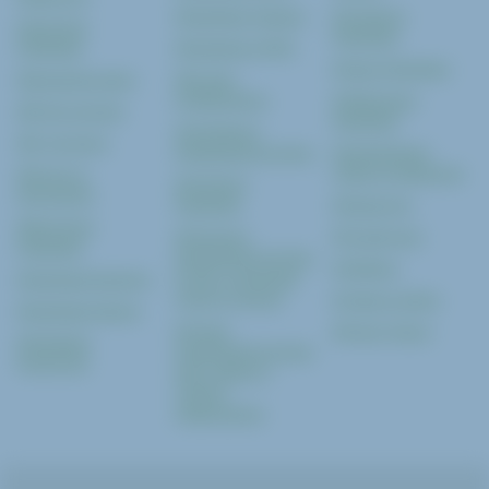
#Букмекеры Украины
#Надежные
#Азиатские
Приветственный бонус для новых
букмекеры
букмекеры
#Букмекеры ЦУПИС
игроков
#Новые букмекеры
#Банковские карты
#Высокие
коэффициенты
#Оффшорные
#БК без паспорта
Большая часть положительных отзывов о БК Leonbets – это заслуга
букмекеры
наличия выгодного приветственного бонуса для новых игроков игорного
#Зарубежные
#БК для вилок
портала. Создав новый аккаунт, пользователь автоматически получает
букмекерские конторы
#принимающие
шанс на начисление бонуса до 100 долларов на игровой счет. Размер бонуса
ставки на киберспорт
#Бонусы за
зависит от суммы первого депозита, внесенного на счет, но не более 100 $.
#Китайские
регистрацию
букмекеры
#Промокоды
Условия бонусной программы для вывода
#Британские
средств
#Легальные
#Русский язык
букмекеры
букмекерские конторы
#Сбербанк
Чтобы получить приветственный бонус, новичку необходимо соблюдать
России с лицензией:
#Букмекеры Беларуси
несколько правил букмекера:
список и отличия
#Ставки в рублях
#Букмекеры Европы
впервые зарегистрироваться на портале букмекера;
#Лучшие
#Яндекс Деньги
#Букмекеры
букмекерские конторы
вводить только настоящие персональные данные игрока;
Казахстана
мира: рейтинг и
главные
подтвердить завершение регистрации с помощью
преимущества
мобильного телефона или имейла, указанного при
регистрации;
пополнить счет на сумму не менее минимального лимита.