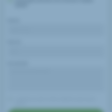
формы!
Регистрация в Leonbets
Ваше имя
Ваша почта
Ваш коментарий
Я принимаю условия Политики обработки персональных
данных