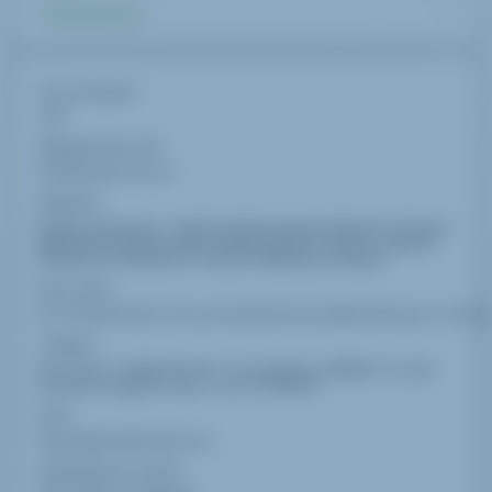
Информация
Год основания
1997
Официальный сайт
marathonbet com/su/
Лицензия
Panbet Curaçao N.V., зарегистрированной в Кюрасао (Curaçao,
Netherlands Antilles), регистрационный № 118257, по адресу:
Abraham de Veerstraat 9, Curacao, Netherlands Antilles.
Язык сайта
PL,PT,RU,EN,AZ,RS,TR,CL,EC,VI,GR,ES,FR,UZ,HR,BG,HI,ID,UA,LT,TH,HU,
Телефон
Из России: 8 10800 290 340 11; Из Украины: 0800801172; Для
звонков из других стран: +44 1273 964704
Email
support@marathonbet.com
Запрещенные страны