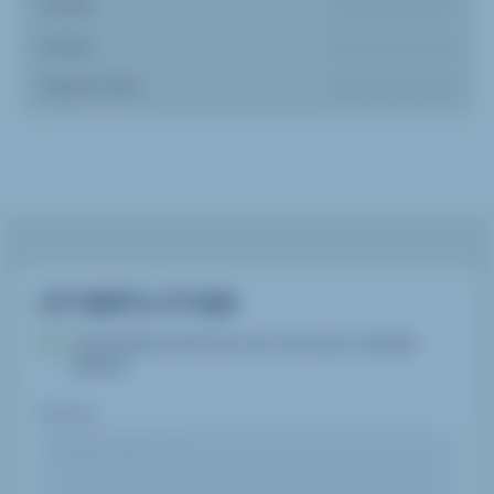
Платежи
Саппорт
Удобство сайта
ОСТАВИТЬ ОТЗЫВ
Необходимо заполнить все поля для отправки
формы!
Ваш отзыв