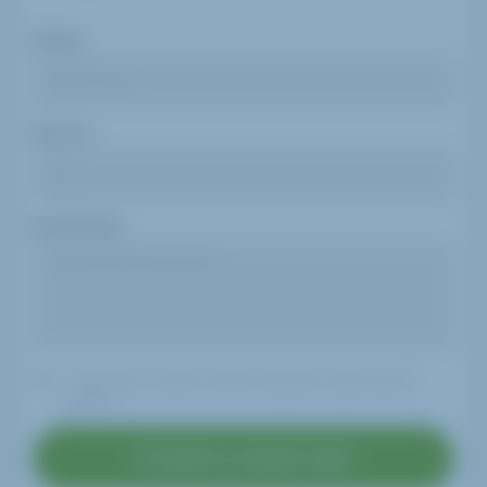
игрок должен быть совершеннолетним;
Ваше имя
на одного игрока можно завести только один игровой
аккаунт! При попытке ведения мультиаккаунтинга все
акки блокируются, средства на счету замораживаются;
регистрация и верификация должна осуществляться
Ваша почта
только со своими персональными данными.
Использование чужих документов и придуманных ников в
дальнейшем может привести к блокировке аккаунта или
отсутствию возможности вывода денежных средств.
Ваш коментарий
Справка. Более детально ознакомиться со всеми правилами
игры в БК беттер может во время создания аккаунта или в
соответствующем разделе сайта. Кроме того, в этом же разделе
можно узнать о проведении акций и розыгрышей, условиями
участия в них и отыгрыше бонусных средств.
Ставки на спорт в Marathonbet
Я принимаю условия Политики обработки персональных
данных
Отправить комментарий