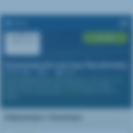
На сайт
Рейтинг 4.94/5
Букмекерская контора Marathonbet
08.11.2020
19139
0
Контора Марафонбет ведет свою деятельность с 1997 года. За это
время компания смогла получить уважение многих беттеров,
огромное число положительных
отзывов
от игроков из России и
Европы.
Информация о букмекере