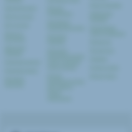
Регистрация в Marathonbet
#Новые букмекеры
#Банковские карты
#Высокие
коэффициенты
#Оффшорные
#БК без паспорта
букмекеры
#Зарубежные
#БК для вилок
букмекерские конторы
#принимающие
ставки на киберспорт
#Бонусы за
#Китайские
регистрацию
букмекеры
#Промокоды
#Британские
#Легальные
#Русский язык
букмекеры
букмекерские конторы
#Сбербанк
России с лицензией:
#Букмекеры Беларуси
список и отличия
#Ставки в рублях
#Букмекеры Европы
#Лучшие
#Яндекс Деньги
#Букмекеры
букмекерские конторы
Казахстана
мира: рейтинг и
главные
преимущества
Ставки на спортивные события, вывод крупных выигрышей в реальные
деньги и участие в акциях букмекерской конторы доступны всем
пользователям сайта только после прохождения процедуры регистрации.
Пользователи могут регистрироваться и авторизоваться на сайте с
помощью любого доступного способа:
главная версия портала для ПК;