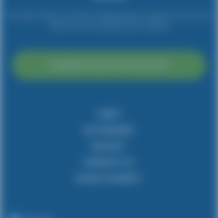
Получай самую полезную информацию из мира беттинга на
свой email или мобильный телефон!
На просторах официального сайта Marathonbet на выбор беттеров
ПОДПИСАТЬСЯ НА РАССЫЛКУ
представлено:
более 32 видов спорта;
вариативность ставок на события – более 1 000
ежедневно;
1XBET
BETWINNER
ставки на события, не связанные со спортом – политика,
погода, шоу-бизнес, вручение премий;
MELBET
ставки на статистические данные.
PARIMATCH
MARATHONBET
Средний показатель маржи в широкой росписи прематча
варьируется от 2,5 до 3%.
Как поставить одиночную ставку