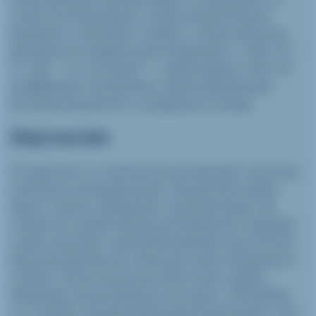
чтобы её использовать, нужен внушительный
банкролл и способность делать точные прогнозы.
Для расчетов задействуется формула C = (Кб х Кс –
1) / (Кб – 1), в которой С – сумма сделки, а Кб и Кс
коэффициент букмекера и спрогнозированная
беттером вероятность выбранного исхода.
Мартингейл
По-другому эту стратегию еще называют догоном,
поскольку она предполагает увеличение суммы
пари в 2 раза в сравнении с прошлым пари, где
ставка не сыграла. Метод рискованный и подходит
только игрокам с крепкими нервами и достаточно
большим депозитом, поскольку нужно продолжать
ставить после нескольких убыточных сделок.
Например, если изначально поставить 100 рублей,
то в случае 5 проигрышей придется рисковать уже