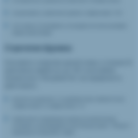
не рисковать, заключая сделки с кэфом ниже 1.25;
постоянно отслеживать ситуацию на поле в режиме
видеотрансляции.
Стратегия Щукина
Если верить создателю данной схемы, в течение 30
дней можно заработать до 100 тысяч рублей,
вложив всего 100 рублей. Вот как предлагается
действовать:
вносите на депозит сто рублей и проставляете всю
сумму на матч с кэфом около 1.3;
заключаете следующую сделку на аналогичных
условиях, но вкладываете уже больше денег: 100 руб. +
выигрыш по прошлой ставке;