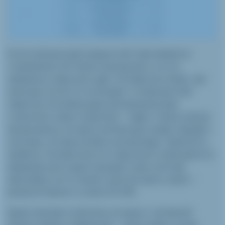
Естественным для каждого беттера является
стремление постоянно выигрывать, но это
нереально, ведь речь идет об азартных играх, где
никогда и ни на что не бывает стопроцентной
гарантии. На самом деле, беспроигрышная
стратегия ставок на футбол – миф, а также уловка
мошенников, которые за большие суммы продают
системы, которые якобы всегда будут приносить
прибыль. На практике это чаще всего оказываются
вариации уже существующих схем, поэтому
максимум, на что может рассчитывать игрок –
результативность около 20-30%.
Единственная стратегия, которую с натяжкой