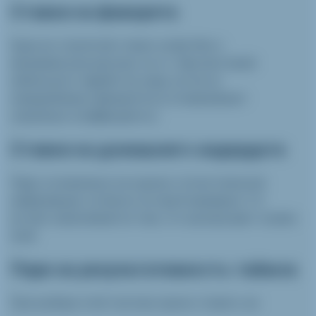
Ставки на фаворита
Одна из стратегий ставок на футбол с
минимальным риском, но и с перспективой
небольшого заработка, ведь на четко
определяемых фаворитов устанавливают
скромные коэффициенты.
Ставки на домашнего андердога
Пари, основанные на оценке статистической
информации, согласно которой примерно 1/2
встреч заканчивается тем, что выигрывает хозяин
поля.
Пари на результативность таймов
При выборе этой тактики нужно ставить на: