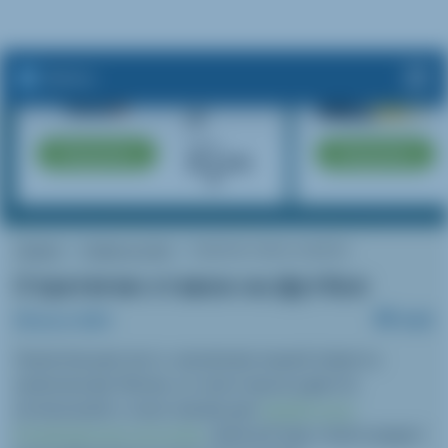
Промокод
Бонус
Получить
Получить
2 000
₽
Главная
Ставки на спорт
Стратегии ставок на футбол
Стратегии ставок на футбол
08 июля 2020
6608
Значительная часть населения нашей планеты
увлечена футболом, но некоторым удается
использовать свои знания для
заработка в
букмекерских конторах
. Данный вид спорта радует