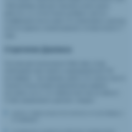
1600 рублями. Для достижения успеха нужно
работать со статистикой, выбирать матчи с
коэффициентом не ниже 2.0 и заканчивать цепочку,
если не удалось компенсировать потери после 6-7
пари.
Стратегия Далласа
Система для поклонников Лайв пари, когда
необходимо проставлять индивидуальный ТМ
аутсайдера – как правило, делать это нужно спустя
полчаса после начала сражения (как вариант
поставить на то, что слабый участник не забьет).
Чтобы приумножить депозит, следует:
делать ставки, когда четко понятно, кто аутсайдер, а
кто фаворит;
не заключать сделки на события в топовых лигах;