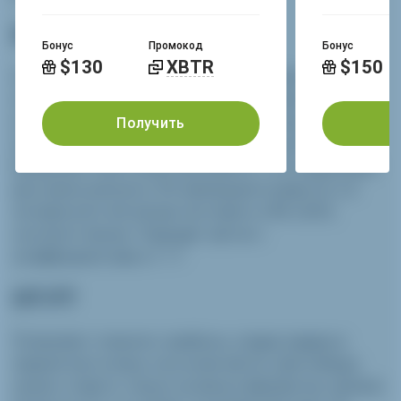
60%
Бонус
Промокод
Бонус
$130
XBTR
$150
Комбинация метода Мартингейла и флэта, когда в
первом пари нужно ставить 1% депозита, затем,
если выиграли, снова вкладывать ту же сумму, а
Получить
при проигрыше увеличивать ставку до 4% от
банкролла. Если снова проиграете, то в следующий
раз нужно рискнуть 9% имеющихся средств, а в
четвертый и пятый раз поставить 24% и 62%,
соответственно. Подходят матчи с
коэффициентами от 1.7.
HT-FT
Позволяют получить прибыль, угадав лидера в
первой части игры и во всем матче. Для победы
нужно ставить только на явных фаворитов, причем