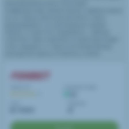
разнообразием рынков и высокими
коэффициентами, причем получать прибыль можно
за счет верных прогнозов матчей не только
международного, но и регионального уровня.
Главное, что для этого понадобится, – рабочая
стратегия ставок на футбол, которой нужно будет
точно следовать, и тогда по истечении месяца,
полугода или года вы останетесь в плюсе.
Рейтинг 4/5
Анонимные ставки
Да
Бонус
Промокод
15000₽
На сайт