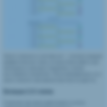
Ничего сложного в системе нет – считаете среднее
арифметическое голов, которые были забиты или
пропущены в прошлых поединках, а затем
выставляете показатель. Риски минимальные, но и
много получить при верном прогнозе не удастся.
Больше 2.5 голов
Стратегия, где нужно действовать в четко