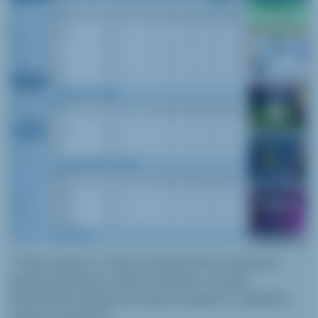
Чтобы сделать ставку на баскетбол и выиграть
реальные деньги, нужно понимать основы
баскетбола. Среди них нужно выделить наиболее
важные моменты: