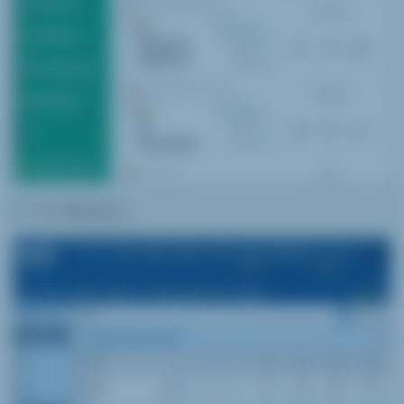
БК «Марафон».