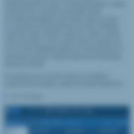
букмекерской конторе, которая принимает ставки
на баскетбол в прематче или лайв-линии.
Оптимальный вариант для любых пари на спорт –
это легальные букмекерские конторы. Выбирая
такие БК, игрок сможет защитить себя от риска
нечестной игры, отсутствия выплат выигрыша и
отсутствия конфиденциальности персональных и
платежных данных, предоставленных букмекеру
при регистрации.
По мнению опытных беттеров, конторами с
хорошей репутацией и широкой линией являются:
БК «1хСтавка»;