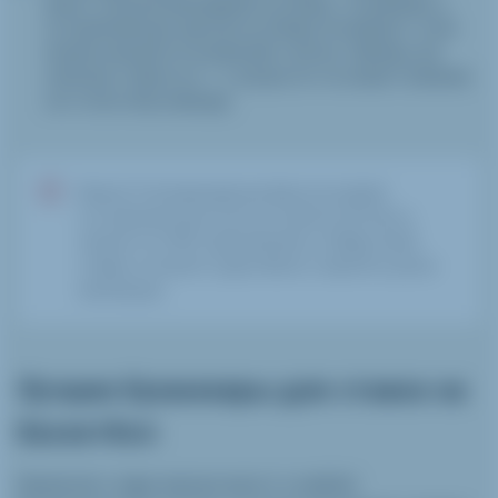
вылет, больше выкладываться будет та команда, у
которой меньше шансов на победу. И наоборот, если
игроки находятся на верхней строчке таблицы, им
незачем стараться, т. к. результат не окажет влияния
на статистику команды.
Важно! Учитывая данные факты во время
составления прогноза на событие, беттер не
сможет на 100% гарантировать победу своей
ставки, но может существенно сократить риски
проигрыша.
Лучшие букмекеры для ставок на
баскетбол
Заключать пари игроки могут в любой