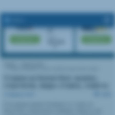
Промокод
Бонус
Получить
Получить
2 000
₽
Главная
Ставки на спорт
Ставки на баскетбол: анализ, стратегии, виды ставок, советы
Ставки на баскетбол: анализ,
стратегии, виды ставок, советы
21 февраля 2019
10696
В последнее время популярность ставок на
баскетбол стремительно набирает обороты как