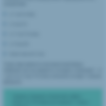
показателях:
от 1 до 5 очков;
от 6 до 10;
от 11 до 15 очков;
от 16 до 20;
более чем на 21 очко.
Такие пари являются альтернативой форы.
Наиболее частые варианты исходов с разницей – от
1 до 5 и от 6 до 10 очков, если речь не идет о явном
фаворите.
Справка. Средние показатели кэфов –
более 4,0. Оптимальный вариант ставки –