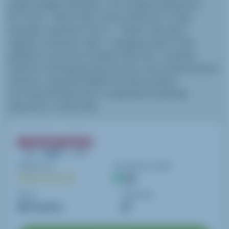
среди профессионалов, так и среди новичков в
беттинге. Такой спрос легко объяснить. Игры
проходят довольно часто – более трех раз в
неделю, если речь идет о ведущих лигах. Если
добавить все лиги в линии событий, то можно
получить беспрерывный ход игр, на котором можно
получать хороший заработок при условии
постоянной практики и совершенствования
навыков в стратегиях.
Рейтинг 5/5
Анонимные ставки
Да
Бонус
Промокод
Кэшбэк