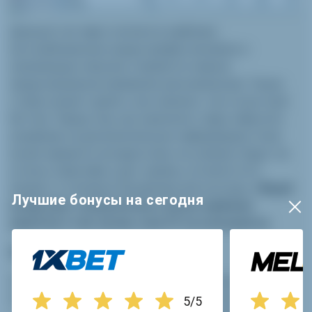
Данный тип пари считается наиболее
востребованным среди профессионалов и
начинающих игроков и является самым
предсказуемым (наименее рискованным). Такую
ставку может делать как новичок, так и опытный
беттер. Перед тем, как заключить пари, обратите
внимание на дополнительную информацию. Если
возле варианта исходов игры не указано, будут ли
учтены овертайм и доп. время, уточните этот
момент в саппорте букмекерской конторы.
Общий
Лучшие бонусы на сегодня
исход игры с результатом в ничью наиболее
вероятен в том случае, если ОТ не учитывается.
Проход
Оптимальный вариант для ставок новичка.
Спрогнозировать наиболее вероятный исход легче
5/5