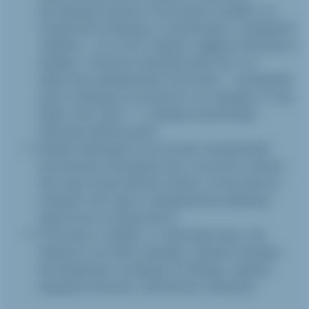
мотивации игроков. Если игра не влияет на
показатели команды и положение в турнирной
таблице – не стоит ожидать эффектной игры и
победы. Такой же принцип работает и в
обратном направлении. Если игра – последний
шанс команды не вылететь из турнира, то она
будет жесткой, т. к. победа нужна будет
игрокам любой ценой.
Анализ проводится на основе показателей
нескольких последних игр, а не всего сезона
или года. В противном случае статистика не
поможет беттеру в определении наиболее
вероятного исхода матча.
Учитывать следует и такие факторы, как
замена в составе команды, умение тренера
мотивировать команду на победу, травмы
ведущих игроков, полученные накануне.