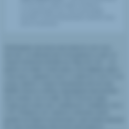
и статистики о предстоящем спортивном
состязании будет у вас, тем лучше (каждый
килобайт полезной информации повышает ваши
шансы на выигрыш).
Необходимо несколько раз взвесить все «за и
против», не забывая при этом держать в уме тот
самый человеческий фактор. Ведь беттинг – это
далеко не самая точная наука, и аутсайдеры здесь
тоже могут удивлять (кого-то приятно, а кого-то не
очень). Делать ставки в букмекерской конторе
MelBet можно в любом, подходящем вам режиме —
как в линии, так и в лайв. При этом все виды
ставок доступны как с мобильного телефона, так и
с ПК. Поверьте, нет никакого значения, какой
девайс вы будете использовать для начала карьеры
беттера. Букмекер обеспечил максимально