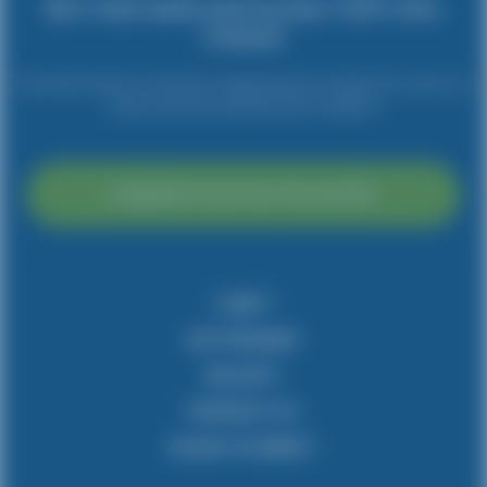
Беттинговая рассылка 100% без
спама!
Получай самую полезную информацию из мира беттинга на
свой email или мобильный телефон!
ПОДПИСАТЬСЯ НА РАССЫЛКУ
1XBET
BETWINNER
MELBET
PARIMATCH
MARATHONBET