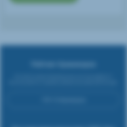
Рейтинг букмекеров
Не знаете какую букмекерскую контору выбрать?
Воспользуйтесь нашими универсальными рейтингами.
ТОП-10 букмекеров