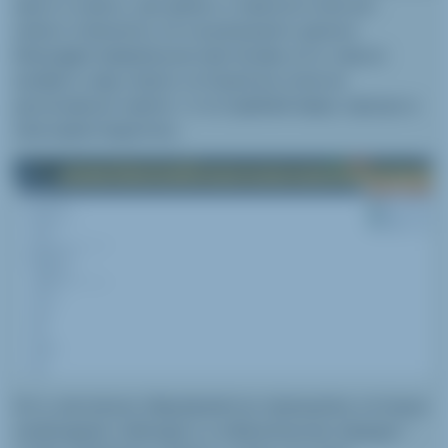
просто узнать, как делать ставки (в этом нет
ничего сложного), но и выигрывать деньги
благодаря правильным прогнозам, есть смысл
выбрать вид спорта, который вы если не
досконально знаете, то по крайней мере, хорошо в
нем ориентируетесь.
Есть несколько общепринятых принципов, которые
необходимо соблюдать в обязательном порядке —