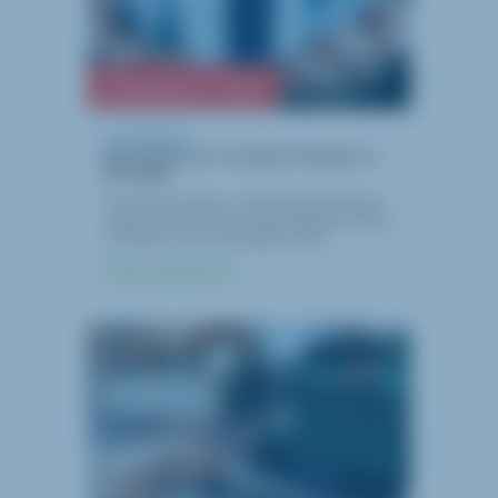
Букмекеры и ставки
15 ноября 2020
Как получить и отыграть бонусы от
БК 1xBet
Как получить бонус в 1xBet при регистрации?
Чтобы получить бонус за регистрацию на сайте
букмекера, игроку необходимо пройт
Читать полностью