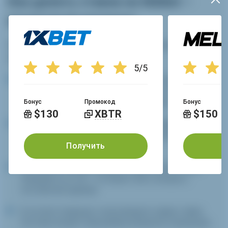
Как делать ставки на Melbet –
пошаговый алгоритм
Ниже приведена схема, в соответствии с которой
нужно делать ставки:
5/5
Выбираем вид спортивных состязаний (перечень
находится слева на сайте). Открываете его,
Бонус
Промокод
Бонус
знакомитесь с предстоящими турнирами.
$130
XBTR
$150
Оцениваете имеющиеся события и коэффициенты.
Кликайте по тому коэффициенту, который сочтете
Получить
наиболее выгодным.
Как сделаете выбор, увидите справа купон ставки.
Указываете ее тип – это может быть экспресс,
система или ординар.
В соответствующую строку вводите сумму ставки.
Система покажет вам размер возможного выигрыша.