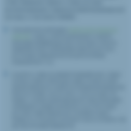
чтобы правильно сделать ставку на спорт,
воспользовавшись сервисом любой букмекерской
конторы, в том числе и MelBet:
пользователю необходимо
пройти регистрацию на
сайте БК
, создать свой личный аккаунт и пройти
процедуру верификации (при этом нужно отвечать
правилам и всем требованиям азартных игр: быть
достигшим совершеннолетия дееспособным
гражданином и т.д.);
не делать ставку на первый попавшийся матч. Даже
если вы ставите небольшую сумму, потеря которой
никоим образом не отразится на вашем материальном
благосостоянии, так поступать точно не нужно. Во-
первых, с начала своей карьеры беттера необходимо
тренировать профессиональное чутье. Во-вторых,
поступая таким образом, вы отпугиваете удачу.
Поверьте, в этом деле она значит ничуть не менее, чем
мастерство ваших фаворитов;