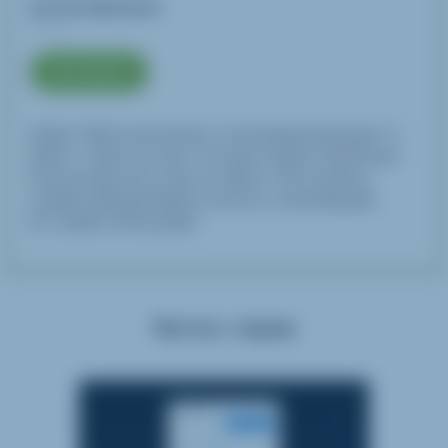
Артем Давыдов
Автор
Все записи
Привет! Меня зову Артем, я спортивный журналист и
фанат ставок на спорт. Не представляю, какой была
бы моя жизнь без спорта и азарта. Легко делюсь
своими наблюдениями и опытом с начинающими
беттерами. Всем добра!
Читать также