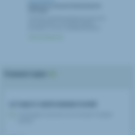
04 сентября 2020
Какие есть хорошие букмекерские
конторы?
Признаки хорошей букмекерской конторы Для
того чтоб понять, что отличает хорошего
букмекера от плохого, необходимо рассмотр
Читать полностью
Комментарии
(0)
ОСТАВЬТЕ СВОЙ КОММЕНТАРИЙ
Необходимо заполнить все поля для отправки
формы!