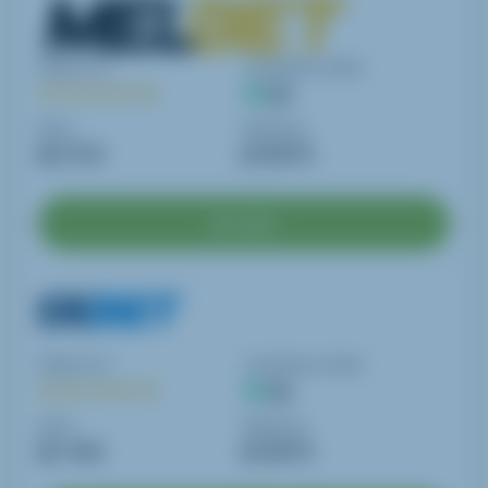
Рейтинг 5/5
Анонимные ставки
Да
Бонус
Промокод
$150
XBTR
На сайт
Рейтинг 5/5
Анонимные ставки
Да
Бонус
Промокод
100$
XBTR