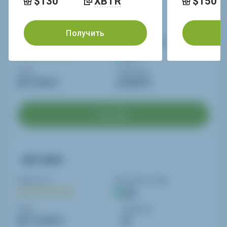
$130
XBTR
$150
Получить
Рейтинг 5/5
Анонимные ставки
Да
Бонус
Промокод
5 000 ₽
XBTR
На сайт
Рейтинг 5/5
Анонимные ставки
Да
Бонус
Промокод
15 000 ₽