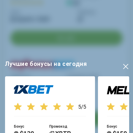
Да
Бонус
Промокод
Фрибет 500₽
На сайт
Лучшие бонусы на сегодня
Рейтинг 5/5
Анонимные ставки
Да
Бонус
Промокод
5/5
На сайт
Бонус
Промокод
Бонус