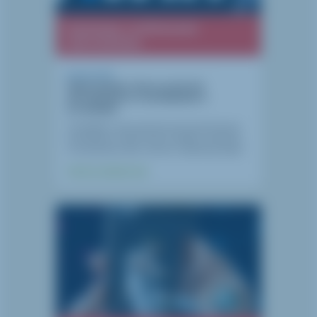
Букмекеры с мобильными
приложениями
06 июля 2020
Приложение 1win на android:
инструкция по скачиванию и
установке
Интерфейс и функциональный ряд Запуская
приложение, можно сразу увидеть знакомые
по основному сайту значки и цветовые решен
Читать полностью