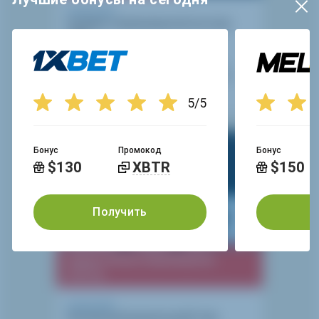
04 июля 2020
Отзывы о букмекерской конторе
1win
Главное, о чем пишут в отзывах о
букмекерской конторе 1win: выполнение
обязательств по выводу денежных средств;
скорость пр
Читать полностью
5/5
Бонус
Промокод
Бонус
$130
XBTR
$150
Получить
Акции и бонусы букмекерских
контор
04 июля 2020
Актуальный промокод БК 1win