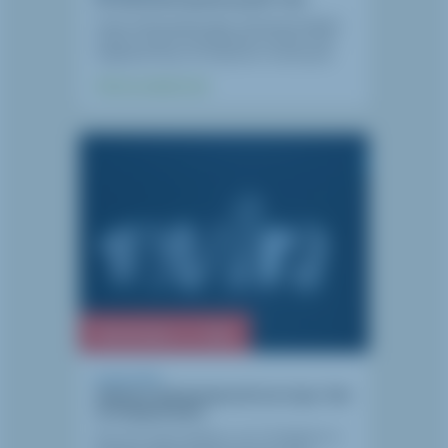
Какие преимущества дает промокод Каждому
новому клиенту букмекерская контора 1Вин
предлагает бонус за открытие и пополнение
Читать полностью
Букмекеры и ставки
04 июля 2020
Зеркало букмекерской конторы 1win
на каждый день
Для чего нужно зеркало 1win? Потребность в