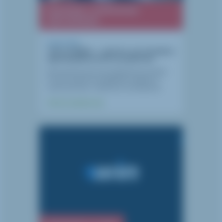
Букмекеры с мобильными
приложениями
06 июля 2020
1win на Айфон – скачать и установить
приложение на iOS-устройства
Функциональный ряд Современное игровое
ПО для компактных девайсов создается с
таким расчетом, чтобы быть полноценной
замено
Читать полностью