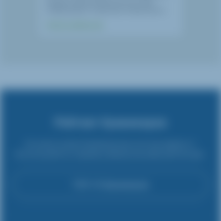
создании сайтов-копий возникла у всех
международных операторов интерактивных
пар
Читать полностью
Рейтинг букмекеров
Не знаете какую букмекерскую контору выбрать?
Воспользуйтесь нашими универсальными рейтингами.
ТОП-10 букмекеров