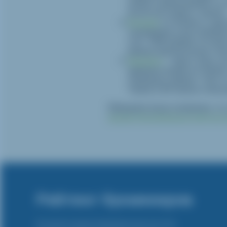
любое соревнование и в 
вычетом суммы ставки).
Винлайн
в отличие от дру
скачивание и инсталляц
счет 1000 рублей, котор
рамках данной акции тож
Марафон
– здесь шанс на
администрация оставляет
сюрпризы делают тем, кт
Также в БК можно польз
Обращаем ваше внимание, что 
нашим обновляемым рейтинг
Рейтинг букмекеров
Не знаете какую букмекерскую контору