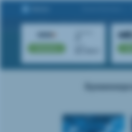
Лучшие букмекеры
Промокод
Бонус
Получить
По
2 000 ₽
Букмекерс