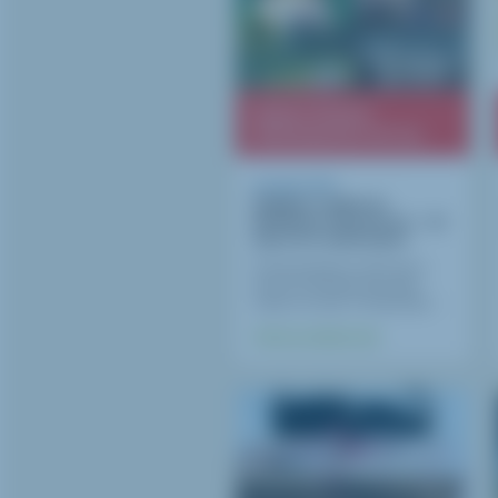
Акции и бонусы
букмекерских контор
24 апреля 2020
Первая ставка на
Betwinner бесплатно – не
упустите свой шанс!
В распоряжении новичков и
опытных беттеров все виды
ставок на спорт от Бетвиннер –
это системы, экспрессы и
Читать полностью
ординары. Чтобы