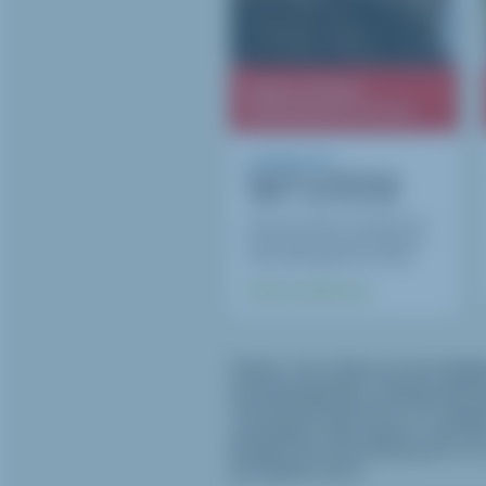
Акции и бонусы
букмекерских контор
21 февраля 2019
Где взять промокод
1xBet – все способы
Бонусные коды в интернете На
самом деле, рассматриваемая
нами букмекерская контора
нередко дает бонусные коды
Читать полностью
своим партнер
Ничего так сильно не мотивир
вознаграждение. Среди разли
пополнения депозита. Их предл
специалистами нашего портала
бездепозитным бонусом и что 
выгоднее всего.