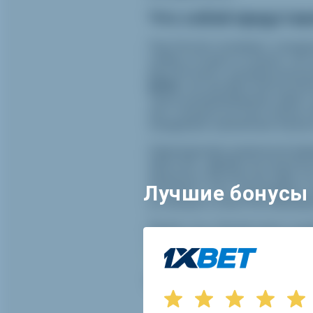
Что собой представл
Под free bet понимают поощре
сумму, которую он может пост
рассчитывать на реальный вы
рубля
, так как фактически б
такое вознаграждение, имеет 
как становиться участником. И
ожидаемое увеличение игровог
Самый распространенный вариа
найти БК с фрибетом за регис
заключать бесплатное пари. Н
Лучшие бонусы 
пополнить счет, подтвердить 
установил в качестве минимал
Кроме того, free bet могут вы
честь начала крупного чемпио
iOS
.
Условия получения 