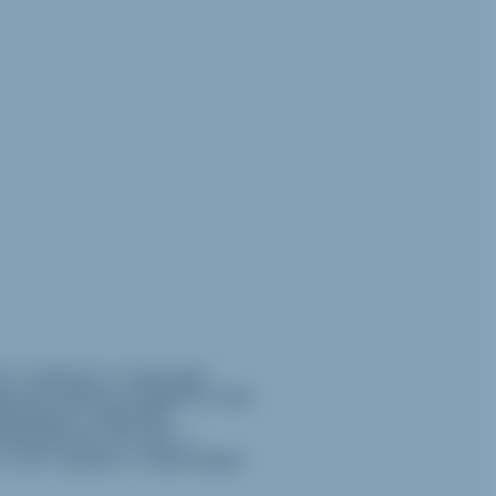
ть получить то или иное
ярными являются фрибеты без
формация, собранная
букмекерские конторы с
ь счет и делать ставки будет