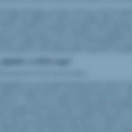
кмекера невыгодные, поэтому, чтобы не остаться в минус
 отработке подарочных денег. Это следует брать в расчет
 рублей, 100 рублей и т.д. для заключения беспроигрышны
т быть прописаны ограничения по видам ставок, минима
матчи которых можно ставить. Впрочем, есть примеры, к
угленькую сумму именно за счет использования фрибетов 
чиков – профи в спортивных ставках. Если нацелены на 
дет разобраться с прогнозированием поединков и специфи
 фрибет в 2020 году?
букмекерских контор free bet выдают:
два фрибета по тысяче рублей каждый после открытия сч
подарочные деньги можно только целиком на матчи с кэфо
пари есть неделя. Для отыгрыша придется проставить су
ом х15 – к счастью на отработку бонуса время не ограни
оспользоваться презентованными букмекером 500 рублям
ии и верификации ставку на матч в любом виде спорта с
нно приятно, что для обналичивания фрибет не придется о
сразу два вида поощрений за открытие счета, один из ко
бесплатную ставку номиналом 500 рублей, которую предс