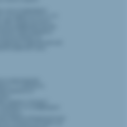
е, они устанавливают
 и не надеяться на то, что
х пари. Кроме высокого
льным коэффициентам или
огда беттерам удавалось
за регистрацию, но
поощрение в виде бесплатной
кой онлайн-беттинга.
ета и прохождения
м от 1.3, причем на
мму презента от
чено.
и, сделав в течение 2
 условием, что коэффициент
тыгрывать.
торых является бездепозитным.
тоит за месяц поставить на