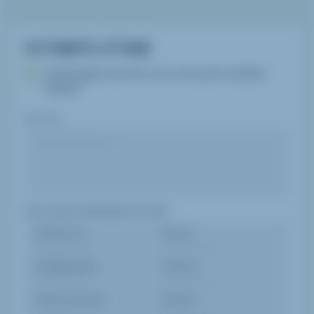
ОСТАВИТЬ ОТЗЫВ
Необходимо заполнить все поля для отправки
формы!
Ваш отзыв
Ваша оценка букмекерской конторы
Надежность
Бонусы
Коэффициенты
Платежи
Линия и роспись
Саппорт