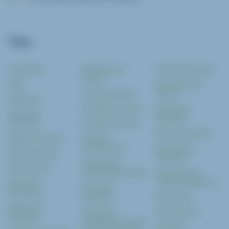
Теги
Официальный сайт БК Пинакл – один из самых известных в беттерских
кругах. Контора была основана в 1998 году. Букмекер позиционирует себя
как контора для профессионалов, которые хорошо ориентируются в беттинге
#Live-ставки
#Букмекеры на
#Лучшие букмекеры
и предпочитают играть по-крупному. Новичкам там, откровенно говоря,
Android
делать нечего. Устройство сайта не зайдет тем, кто привык к конторам,
#QIWI
#Минимальный
подобным 1хБет, ввиду существенных различий.
#Букмекеры на IOS
депозит
#Webmoney
Основная целевая аудитория беттеров Pinnacle – это профи (валуйщики,
#Букмекеры Украины
#Надежные
вилочники и просто игроки, которые досконально знают свое дело). На
#Азиатские
официальном сайте букмекерской конторы Пинакл представлена
букмекеры
букмекеры
#Букмекеры ЦУПИС
оперативная связь с техподдержкой на русском языке. Букмекер не
занимается порезкой счетов и принимает максимальные суммы для
#Новые букмекеры
#Банковские карты
#Высокие
заключения выгодных пари.
коэффициенты
#Оффшорные
#БК без паспорта
букмекеры
Основной козырь Пинакл – это высокие кэфы практически на
#Зарубежные
#БК для вилок
все спортивные события, что позволяет регулярно привлекать
букмекерские конторы
#принимающие
новых пользователей на просторы онлайн-конторы для приема
ставки на киберспорт
#Бонусы за
ставок на спорт.
#Китайские
регистрацию
букмекеры
#Промокоды
Несмотря на плюсы, букмекерская контора Pinnacleимеет и слабые
#Британские
#Легальные
#Русский язык
стороны. Например, скудную роспись событий, неудобства в
букмекеры
оформлении ставок на экспрессы и Live.
букмекерские конторы
#Сбербанк