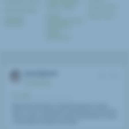
России с лицензией:
#Букмекеры Беларуси
Приветственный бонус для новых
список и отличия
#Ставки в рублях
#Букмекеры Европы
игроков
#Лучшие
#Яндекс Деньги
#Букмекеры
букмекерские конторы
Казахстана
С момента создания конторы никаких бонусов для новичков предоставлено
мира: рейтинг и
не было, такой же расклад сохранился и по сей день. Широкую популярность
главные
компания заслужила благодаря высоким кэфам и честным выплатам
игрокам.
преимущества
Регистрация в Pinnacle
Артем Давыдов
10820
Автор обзора
Все коментарии
10.11.2020
(последнее обновление 04.02.2022)
Привет! Меня зову Артем, я спортивный журналист и фанат
ставок на спорт. Не представляю, какой была бы моя жизнь без
спорта и азарта. Легко делюсь своими наблюдениями и опытом
с начинающими беттерами. Всем добра!