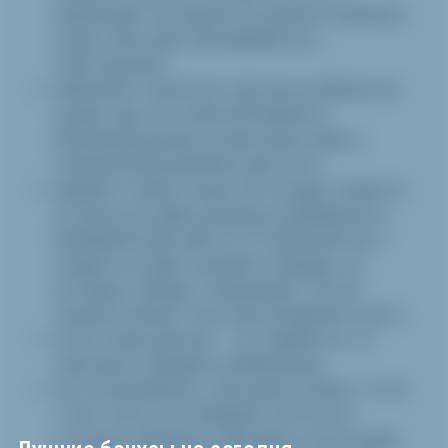
происходит на экране, вы можете поменять
свой стиль игры или разработать
собственный;
избегайте стратегию «догона»,особенно на
начале. Да, эта стратегия является
беспроигрышной, но вам нужно иметь
слишком большой банк для этого;
делайте ставки только на те виды спорта, в
которых вы действительно разбираетесь.
Выбирайте для себя 10-15 чемпионатов и
следите за ними: изучайте команды, их
историю, победы и поражения. Так вы
сможете более точно прогнозировать матч;
если ставки для вас – это заработок, то
никогда не заводите любимчиков;
не отыгрывайтесь. Если вам не везет, то не
стоит гнаться за победой и пытаться
отыграть проигрыш, бросаясь на все виды