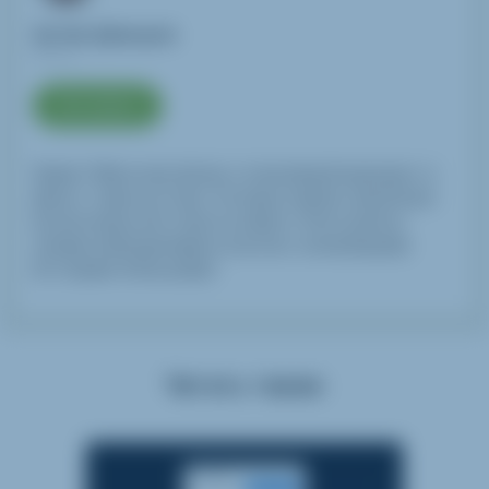
Артем Давыдов
Автор
Все записи
Привет! Меня зову Артем, я спортивный журналист и
фанат ставок на спорт. Не представляю, какой была
бы моя жизнь без спорта и азарта. Легко делюсь
своими наблюдениями и опытом с начинающими
беттерами. Всем добра!
Читать также