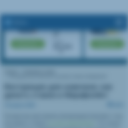
Промокод
Бонус
Получить
Получить
2 000
₽
Главная
Букмекеры и ставки
Инструкция для новичков: как делать ставки в Марафонбет
Инструкция для новичков: как
делать ставки в Марафонбет
18 апреля 2020
6675
Сегодня мы расскажем начинающим игрокам о том,
как делать ставки
на сайте Marathonbet
. Что нужно