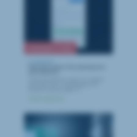
Букмекеры и ставки
21 декабря 2023
Как начать игру в 1win: руководство
для новичков
Простая регистрация и вход в 1win Первый
шаг к игре в 1win — это регистрация. Это
быстрый и простой процесс: От
Читать полностью