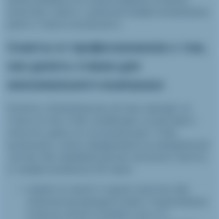
мониторе и начать с должным профессионализмом
делать ставки и выигрывать.
Советы от профессионалов о том,
как делать ставки для
максимального выигрыша
Конечно, в букмекерские конторы приходят не
только за тем, чтобы понаблюдать за матчами и
попытать удачу, но и за выигрышем. Чтобы
выигрывать, нужно придерживаться определенной
тактике. Мы подобрали для вас несколько советов
от профессиональных беттеров:
играйте по какой-то одной стратегии. Для
новичков рекомендуется флэт. В дальнейшем,
когда вы начнете понимать все, что