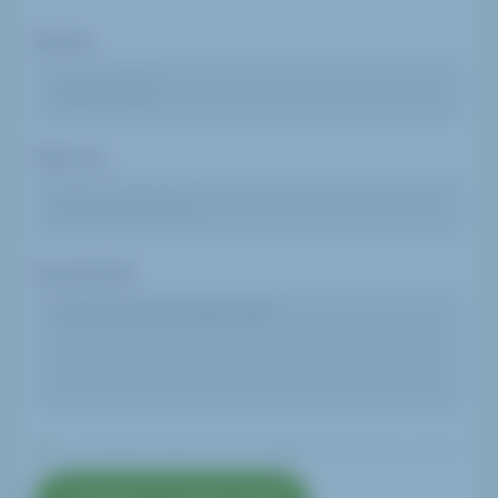
Ваше имя
Ваша почта
Ваш коментарий
Я принимаю условия Политики обработки персональных данных