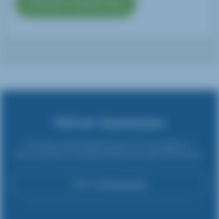
Отправить комментарий
Рейтинг букмекеров
Не знаете какую букмекерскую контору выбрать?
Воспользуйтесь нашими универсальными рейтингами.
ТОП-10 букмекеров