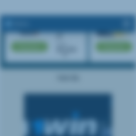
Промокод
Бонус
Получить
Получить
2 000
₽
1win бк