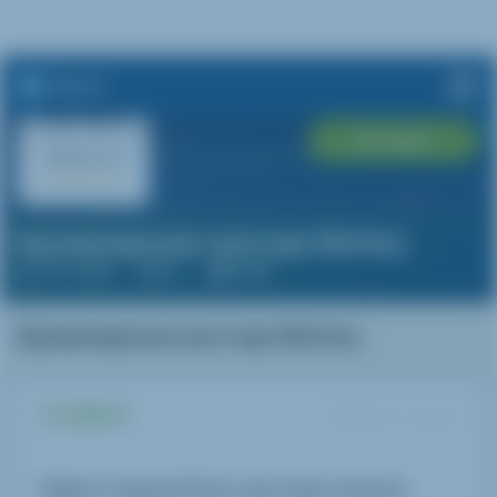
На сайт
Рейтинг 4.5/5
Букмекерская контора Bettery
09.11.2020
6686
0
Букмекерская контора Bettery
15 000 ₽
Истекает
01 January
Приветственный бонус для новых игроков