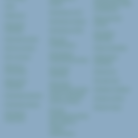
Android
принимающие ставки
#QIWI
на киберспорт
#Букмекеры на IOS
#Webmoney
#Минимальный
#Букмекеры Украины
депозит
#Азиатские
букмекеры
#Букмекеры ЦУПИС
#Надежные
букмекеры
#Банковские карты
#Высокие
коэффициенты
Букмекерская контора Bettery активно работает над бонусной программой
#Новые букмекеры
#БК без паспорта
для новых игроков портала и предлагает каждому зарегистрированному
#Зарубежные
клиенту приветственные бонусы на общую сумму в размере 15 000 рублей.
#Оффшорные
#БК для вилок
букмекерские конторы
букмекеры
Чтобы принять участие в акции и получить бонус, беттеру потребуется:
#Бонусы за
#Китайские
#Промокоды
регистрацию
букмекеры
Создать новый игровой аккаунт в БК Bettery (доступно
#Русский язык
#Британские
как на основном сайте, так и в мобильном приложении).
#Легальные
букмекеры
букмекерские конторы
#Сбербанк Сбербанк
Заполнить все данные в личном кабинете.
России с лицензией:
#Букмекеры Беларуси
#Ставки в рублях
список и отличия
Внести на депозит сумму не менее 500 рублей.
#Букмекеры Европы
#Яндекс Деньги
#Лучшие
#Букмекеры
Заключить одно или несколько пари с букмекером в
букмекерские конторы
течение месяца с момента создания аккаунта.
Казахстана
мира: рейтинг и
главные
Минимальное значение кэфа событий – от 1,50.
преимущества