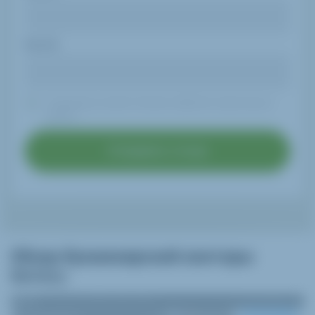
Ваш Email
Я принимаю условия Политики обработки персональных
данных
Отправить отзыв
Обзор букмекерской конторы
Bettery