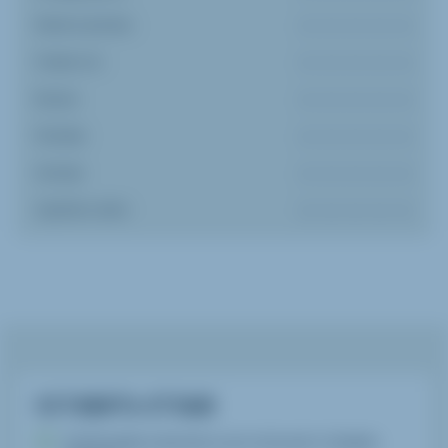
Линия и роспись
Ставки Live
Бонусы
Платежи
Саппорт
Удобство сайта
ОСТАВИТЬ ОТЗЫВ
Необходимо заполнить все поля для отправки