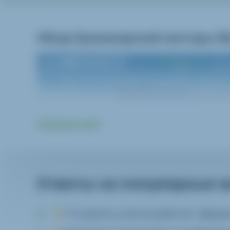
Обзор букмекерской конторы Be
ПОКАЗАТЬ ВСЕ
Ответы на популярные 
Что делать, если не работает официа