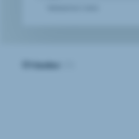
Запрещенные страны
Отзывы
(0)