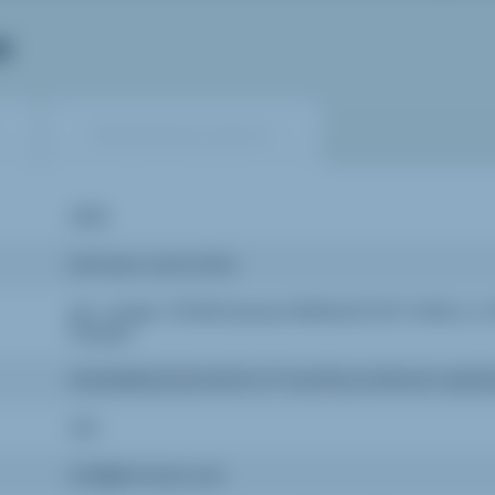
е
Ввод/Вывод средств
2003
betcityru com/ru/live
рег. номер 125546 (license 8048JAZ/2013-004) c/o C
Curaçao
RU,EN,MK,ES,DE,CN,FR,IT,PT,AZ,RS,CZ,HR,HU,PL,BG,RO
Нет
info@betcityru.com