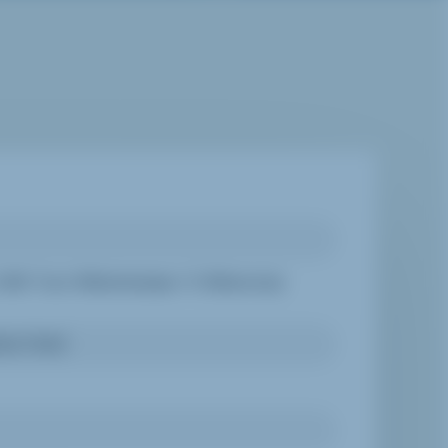
MS Trust Wilhelminalaan 13 Willemstad,
,SI,TR,KZ