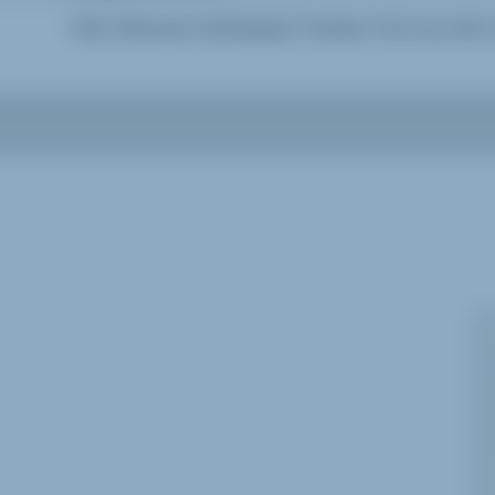
США; Франция; Швейцария; Панама; Лихтенштейн;