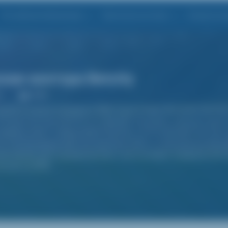
Российские букмекеры
Прогнозы на спорт
Бонусы на 
кая контора Betcity
9074
0
а Betcity была основана в 2003 году и в короткие сроки приоб
об азартных играх Betcity не оформил лицензию, дающую право 
кмекер имеет сублицензию Кюрасао, а в России работает вне п
но обновляемым рабочим зеркалом сайта с полноценным функц
рактивный сайт в доменной зоне .com и не имеет юридической 
енной к ЦУПИС.