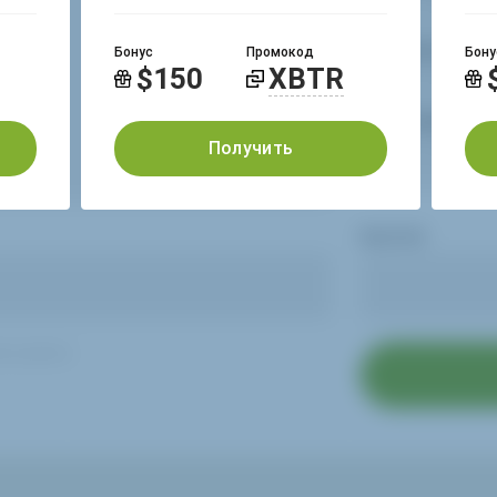
Линия и росп
Бонус
Промокод
Бону
$150
XBTR
Ставки Live
Получить
Ваш Email
ных данных