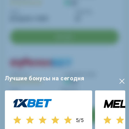
Да
Бонус
Промокод
Фрибет 500₽
На сайт
Рейтинг 5/5
Анонимные ставки
Лучшие бонусы на сегодня
Да
Бонус
Промокод
На сайт
5/5