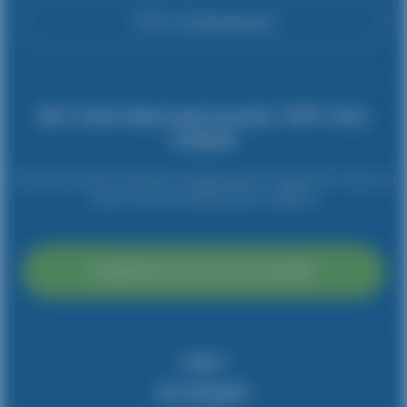
ТОП-10 букмекеров
Беттинговая рассылка 100% без
спама!
Получай самую полезную информацию из мира беттинга на
свой email или мобильный телефон!
ПОДПИСАТЬСЯ НА РАССЫЛКУ
1XBET
BETWINNER