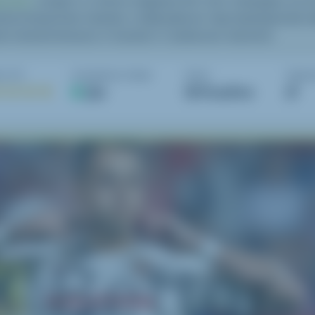
фонбет
входит в список лидеров беттинг-площадок за по
ровозглашенное звание, а официально подтвержденная и
м положительных отзывов от реальных игроков.
нг 5/5
Анонимные ставки
Бонус
Промо
Да
Кэшбэк