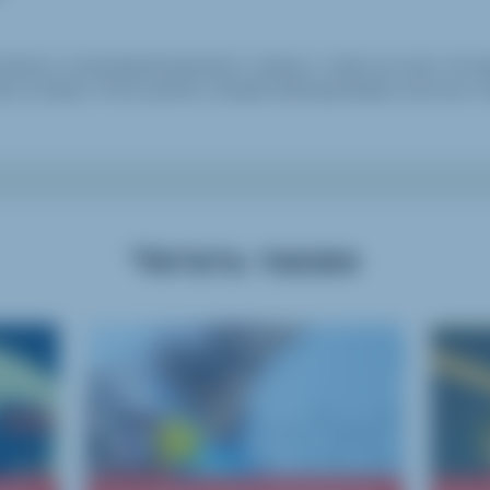
 Артем, я спортивный журналист и фанат ставок на спорт. Не п
орта и азарта. Легко делюсь своими наблюдениями и опытом с
Читать также