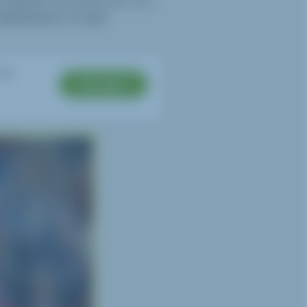
следние несколько лет. И в
нформация, которая
код
На сайт