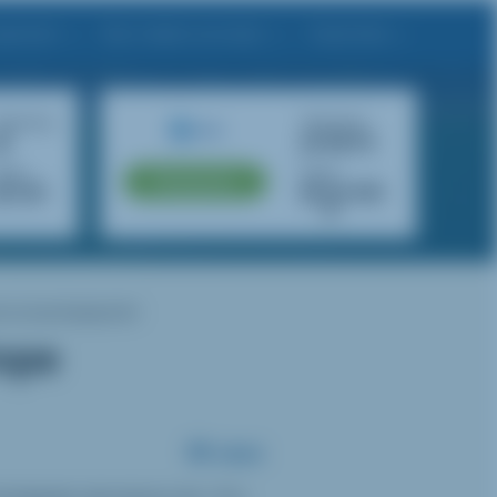
депозит
Как ставить на спорт
Стратегии
ромокод
Промокод
XBTR
онус
Бонус
Получить
$25
25 000
₽
й конторе Марафонбет
оре
40668