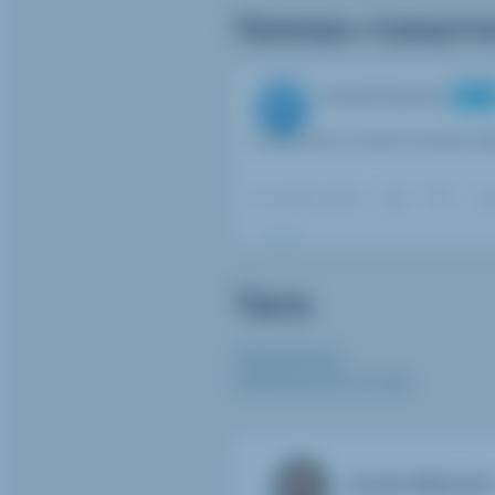
Примеры отрицате
Теги
#Зарубежные
букмекерские конторы
Артем Давыдо