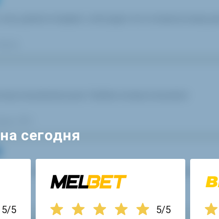
на сегодня
5/5
5/5