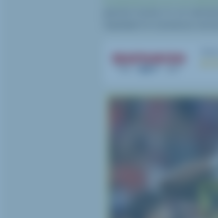
Букмекерская контора Мара
данном случае это не самоп
подпирается огромным число
Рейти