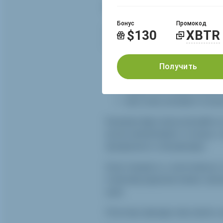
Отрицательные отз
Бонус
Промокод
О букмекере можно встретить
$130
XBTR
слотов. Самые популярные п
букмекер отказал в выпл
Получить
Марафонбет
требует ве
нужно постоянно искать
жесткие условия отыгры
Касаемо фактической работы 
искатьmarathonbet отзывы о
прозрачность букмекера.
Если говорить о негативных 
отличная,широкая линия, низ
нуля.
Поэтому прежде чем начать и