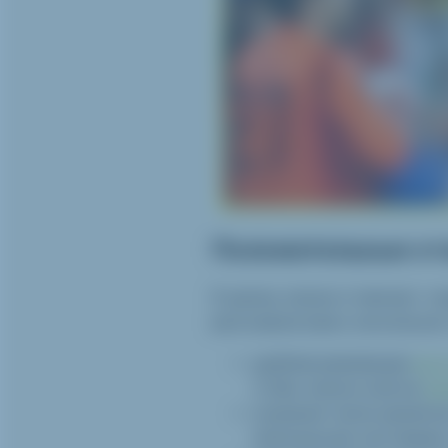
Положительные от
В целом, игроки отмечают с
расскажем вам в нескольких 
удобная реализация
дост
чтобы игроки смогли
дел
огромное число различн
платежными системами