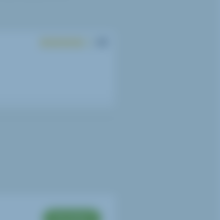
Все записи