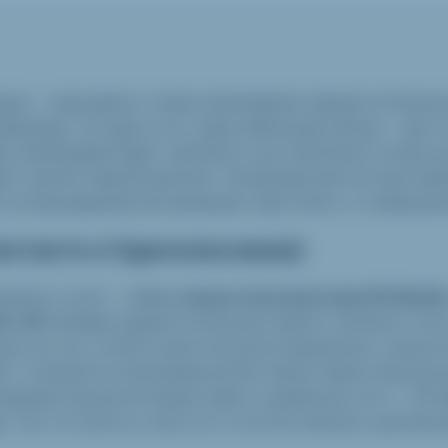
ции – указываете страну проживания, предпочтительну
трированы. Но здесь есть одна небольшая уловка – для 
у необходимо будет заполнить все поля (внести анкет
будет внесен первый депозит. Букмекерская контора melb
у, не прошедшему авторизацию, приступать к совершен
контакте и Одноклассники)
грового счета –
стать новым пользователем БК Мелбе
К и ОК
. Выбрав предпочтительную валюту игрового сче
ных из соц. сетей в качестве регистрационных, новый 
т становится полноправным беттером. Единственный 
нимание при регистрации через социальные сети — БК M
 Так что если он у вас есть и хотите получить дополни