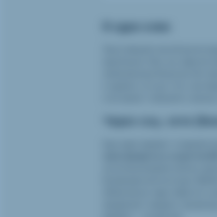
В один клик
Простейший способ регистра
вид бонуса. Все, вы зарегис
начисленным бонусом, беттер
и сделать это до того, как 
и не может позволить игрок
Через соц. сети (В
Еще один вариант создания и
свои аккаунты в соцсетях В
на использование личных дан
букмекерской конторы Мелбе
обязательно надо обратить в
предлагает вводить промокод.
вариант – не для вас.