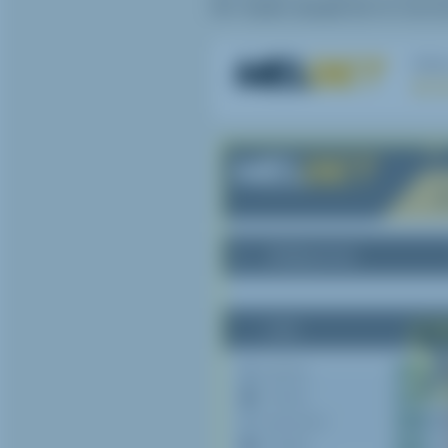
беттерам предлагается неско
Рейти