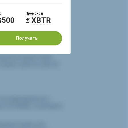
).
с
Промокод
$500
XBTR
в специальную графу и получить
Получить
при регистрации номер
 сможет войти на сайт БК
чем предыдущий, да и
м в БК Мелбет, если будете
оживаете (даже если