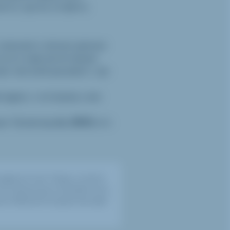
нкта, где вы по факту
 указывать личные данные
ться в ходе регистрации
орт или иной документ, где
 адрес, к которому у вас
ции. Промокод
ml_39593
, его
адреса E-mail. Теперь остается
в электронных платежей, и все,
ре melbet регистрация проходит