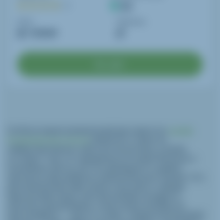
Да
Бонус
Промокод
15000₽
На сайт
Особым видом развлечений для клиентов
онлайн
букмекерских контор
являются ставки на
киберспортивные события. Их роспись и линия
уступают тем, что предлагаются на футбольные и
хоккейные матчи, зато их зрелищность делает
просмотр максимально увлекательным. Кроме того,
для заключения пари нужно учитывать гораздо
меньше факторов, чем при выборе исходов в
обычных дисциплинах, а некоторые вообще не
прогнозируют – просто ставят, следуя внутреннему