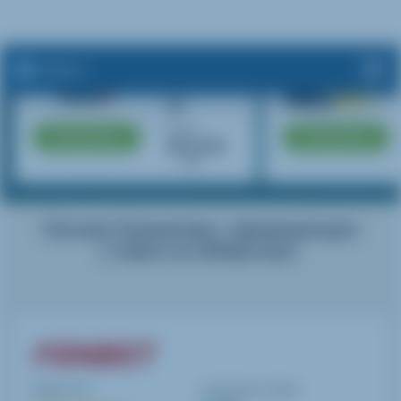
Промокод
Бонус
Получить
Получить
2 000
₽
Лучшие букмекеры, принимающие
ставки на киберспорт
Рейтинг 4/5
Анонимные ставки