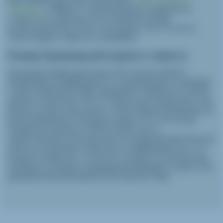
Париматч
и 888.ру. У них дисциплин и вариантов
ставок чуть меньше, зато условия вывода
выигрышей могут быть выгоднее, так что на это
тоже следует обратить внимание.
Размер букмекерской маржи и лимиты
Оценивая киберспортивные БК, нельзя обойти
вниманием коэффициенты и ограничения по размеру
ставок. Величина кэфа определяет прибыль в случае
удачного прогноза, так что чем выше показатель, тем
лучше, но при этом нужно, чтобы маржа букмекера не
была заоблачной. Разница на один и тот же исход
поединка на разных сайтах может быть
существенной, поэтому при составлении рейтинга мы
учли соотношение комиссии и коэффициентов. Что
касается лимитов, то они есть везде, но чем больше
свободы в вопросе определения размера ставки, тем
привлекательней является БК для беттера.