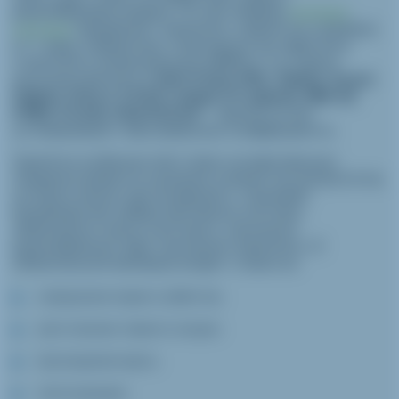
разнообразием жанров. По-настоящему
крупные
конторы
предлагают заключать сделки на стрелялки
от 1 лица, симуляторы спортивных игр, файтинги,
стратегии и коллекционные MMOG и т.д. Самые
высокие рейтинги у
Call of Duty, FIFA, Tekken, Street
Fighter, Dota 2, CS:GO, League of Legends, NBA 2K,
PUBG, Fornite, Hearthstone
– именно на них
устанавливают максимальные коэффициенты.
Одной из особенностей ставок на виртуальные
поединки является огромное количество результатов,
которые можно прогнозировать. Оценивая
букмекерские киберспортивные конторы,
обязательно нужно учитывать, насколько
разнообразные пари там можно заключать. В
обязательный минимум входят ставки на:
совершение первого убийства;
уничтожение главного злодея;
прохождение карты;
число раундов;