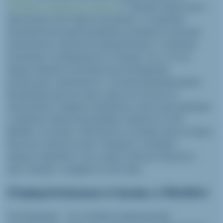
выплаты денежных средств
). Причем чаще всего
претензии у беттеров возникают по причине
незнания или недопонимания условий отыгрыша
полученного при регистрации бонуса. У игроков
возникает возмущение по поводу того, что не
представляется возможным выведение
выигрыша, полученного с использованием денег
букмекерской конторы сразу же после его
начисления. Поймите правильно, при всем желании
и наличии гибкой программы лояльности, БК
Мелбет не может обеспечить условия, при которых
было бы хорошо всем. Поверьте, сам факт
предоставления столь существенных бонусов –
уже говорит о щедрости конторы.
Отрицательные отзывы о Мелбет
Но букмекер – это не благотворительная