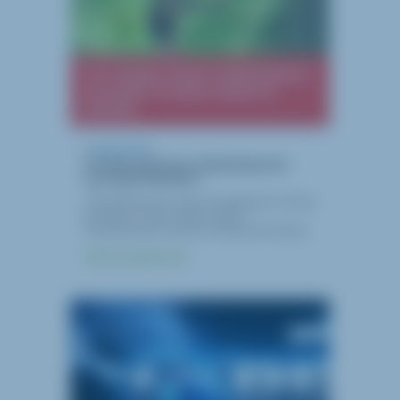
Что говорят игроки о букмекерских
конторах? Отзывы, вопросы и
жалобы
16 апреля 2020
Отзывы игроков о букмекерской
конторе Parimatch
Положительные отзывы Букмекерская контора
parimatch отзывы имеет в целом
положительные. Игроки в большинстве своем
хвалят к
Читать полностью