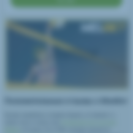
На сайт
Положительные отзывы о Мелбет
Кроме хвалебных комментариев, оставляют и
нелестные отзывы про
букмекерскую контору
Melbet
(отзывы эти в 90% случаев касаются