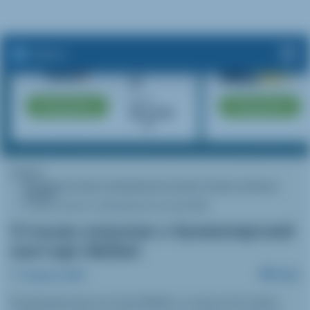
Промокод
Бонус
Получить
Получить
2 000
₽
Главная
Что говорят игроки о букмекерских конторах? Отзывы, вопросы и
жалобы
Отзывы игроков о букмекерской конторе Melbet
Отзывы игроков о букмекерской
конторе Melbet
17 апреля 2020
8626
Букмекерская контора Melbet отзывы беттеров