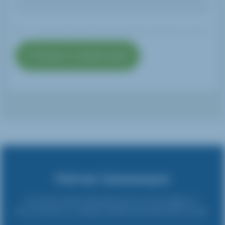
Я принимаю условия Политики обработки персональных данных
Отправить комментарий
Рейтинг букмекеров
Не знаете какую букмекерскую контору выбрать?
Воспользуйтесь нашими универсальными рейтингами.