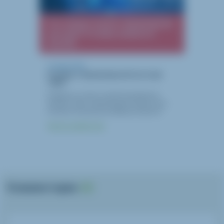
Что говорят игроки о букмекерских
конторах? Отзывы, вопросы и
жалобы
15 апреля 2020
Отзывы о букмекерской конторе
1xBet
Владельцы счетов на сайте букмекерской
конторы 1хбет, оставляющие отзывы в сети,
отмечают большое разнообразие событий
Читать полностью
Комментарии
(0)