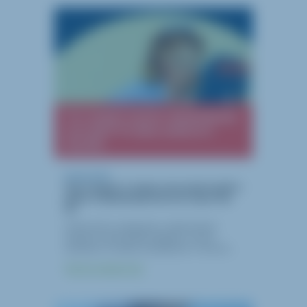
Что говорят игроки о букмекерских
конторах? Отзывы, вопросы и
жалобы
08 июля 2020
Настоящие отзывы пользователей о
работе букмекерской конторы Пин
Ап
Не все посты на форумах и тематических
порталах заслуживают доверия, так как
написаны по заказу конкурентов. Отличить
ненас
Читать полностью