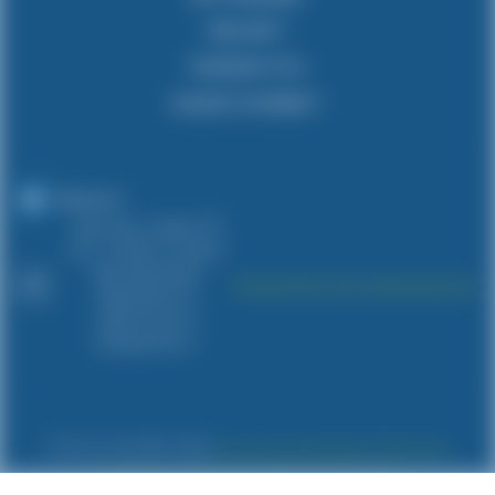
MELBET
PARIMATCH
MARATHONBET
Для лиц старше 18
лет. Ставьте с умом.
При признаках
Gamblingtherapy
,
Begambleaware
зависимости
обратитесь к
специалисту:
X-Bettor © 2009-2020
Контакты редакции
,
Политика
конфиденциальности
,
Политика Cookie