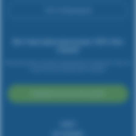
ТОП-10 букмекеров
Беттинговая рассылка 100% без
спама!
Получай самую полезную информацию из мира беттинга на
свой email или мобильный телефон!
ПОДПИСАТЬСЯ НА РАССЫЛКУ
1XBET
BETWINNER