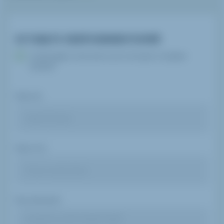
ОСТАВЬТЕ СВОЙ КОММЕНТАРИЙ
Необходимо заполнить все поля для отправки
формы!
Ваше имя
Ваша почта
Ваш коментарий