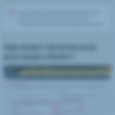
Важно! Если игрок выбирает криптовалюту при
создании игрового кошелька, получение
поощрительных фриспинов ему будет недоступно.
Куда вводить промокод после
регистрации в Мелбет?