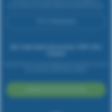
Не знаете какую букмекерскую контору выбрать?
Воспользуйтесь нашими универсальными рейтингами.
ТОП-10 букмекеров
Беттинговая рассылка 100% без
спама!
Получай самую полезную информацию из мира беттинга на
свой email или мобильный телефон!
ПОДПИСАТЬСЯ НА РАССЫЛКУ