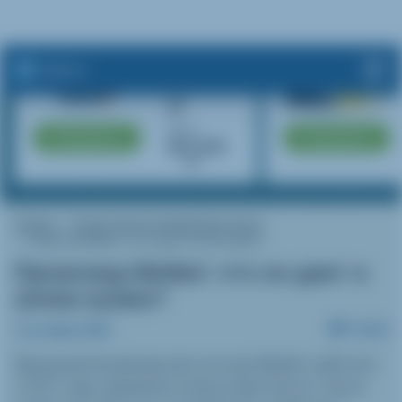
Промокод
Бонус
Получить
Получить
2 000
₽
Главная
Акции и бонусы букмекерских контор
Промокод Melbet: что он дает и зачем нужен?
Промокод Melbet: что он дает и
зачем нужен?
14 ноября 2020
19578
Офшорная букмекерская контора Мелбет работает
с 2012 года, предлагая своим клиентам не только