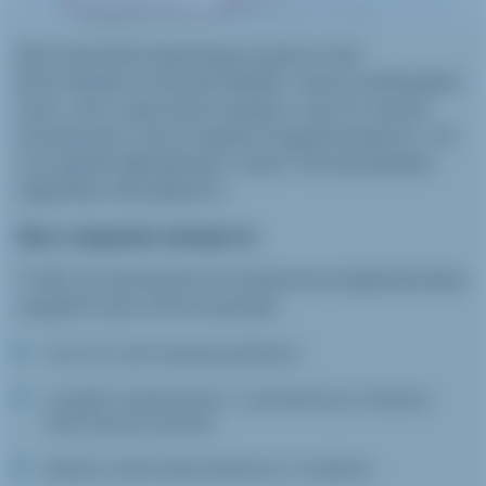
Для получения промокода на деньги при
регистрации на портале Мелбет игроку необходимо
знать, как и куда нужно вводить код. Его можно
использовать как во время создания аккаунта, так
и во время оформления ставки. Рассматриваем
подробнее оба варианта.
При создании аккаунта
Чтобы воспользоваться акционным предложением,
следуйте простой инструкции:
посетите сайт букмекера Мелбет;
создайте новый аккаунт с указанием достоверных
персональных данных;
введите свой номер мобильного телефона;