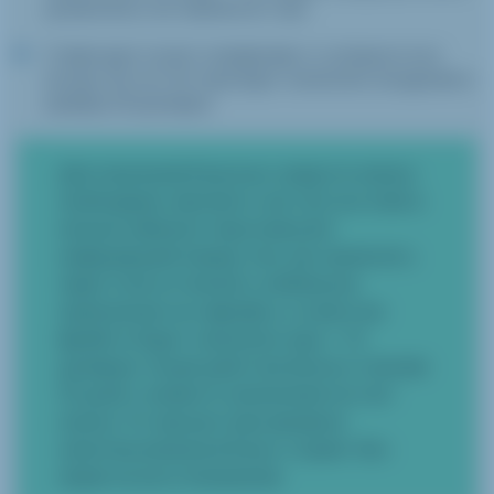
должна быть поставлена за 1 раз.
Ставка идет в зачет независимо от успешности ее
исхода. На счет беттера будет начислено поощрение в
размере 20 долларов.
Для получения бонусных средств игроку
необходимо заполнить все пустые поля в
личном кабинете персональной
информацией (перед тем, как заключить
пари). Если установить мобильное
приложение на смартфон, в качестве
фрибета будет начислено еще + 10
долларов. Акция действительна в течение
30 дней с момента начисления на счет
игрока. По прошествии времени
неиспользованный бонус сгорает без
права на восстановление.