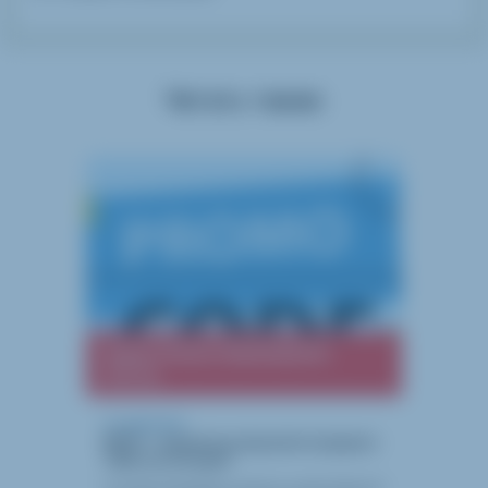
Читать также
Акции и бонусы букмекерских
контор
15 ноября 2020
XBTR – промокод при регистрации в
1xBet на сегодня