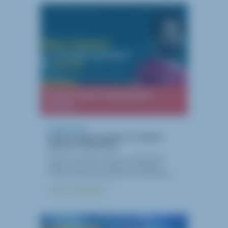
Акции и бонусы букмекерских
контор
24 апреля 2020
Бонус за регистрацию на первый
депозит в Betwinner
Игроки уже успели оценить по достоинству
freebet от Betwinner и удобный интерфейс
полной и мобильной версии. БК Бетвиннер ц
Читать полностью