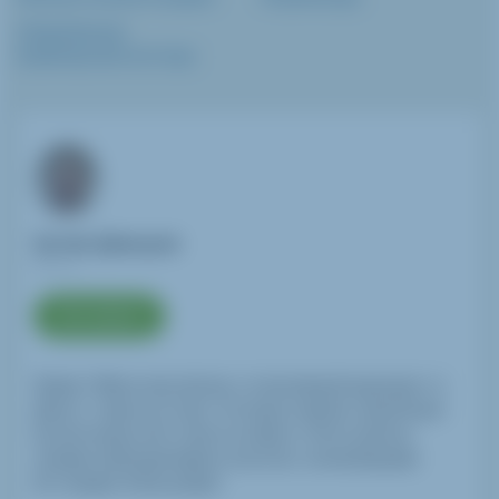
#Зарубежные
букмекерские конторы
Артем Давыдов
Автор
Все записи
Привет! Меня зову Артем, я спортивный журналист и
фанат ставок на спорт. Не представляю, какой была
бы моя жизнь без спорта и азарта. Легко делюсь
своими наблюдениями и опытом с начинающими
беттерами. Всем добра!