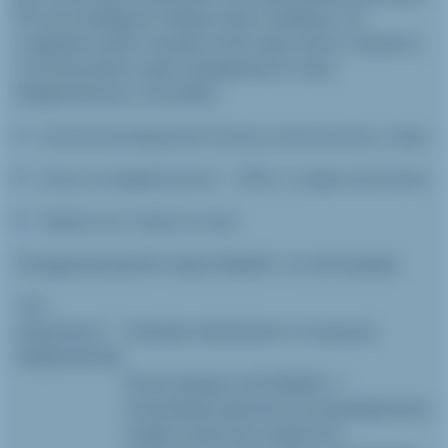
России, Беларуси, Казахстана и Украины. За
создание нового аккаунта беттеры могут получить
и использовать одно поощрение из трех
предложенных, на выбор:
Бесплатные вращения и бонусы на бесплатные ставки.
Бонус на первый депозит – 100% от суммы пополнения.
Фрибеты за ставки на спорт.
Поощрения для беттеров Мелбет по категориям:
Тип
акционного
Условия получения и отыгрыша
предложения
Регистрация в БК Мелбет +
пополнение депозита на минимальную
сумму. Бонусные средства