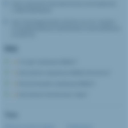
бонус зачисляется автоматически, после принятия
ставки букмекером;
еще 10 долларов можно получить на счет, скачав и
установив мобильное приложение на свое мобильное
устройство.
FAQ
Что дает промокод в Melbet?
Как получить промокод на Melbet бесплатно?
Как использовать промокод в Melbet?
Как получить бесплатную ставку?
Теги
#Бонусы за регистрацию
#промокоды