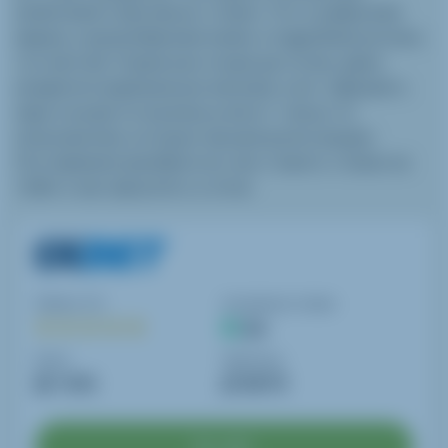
любителей спортивных ставок. Это и умеренная
маржа, и разнообразная линия, и подробная роспись
топ-матчей. Отдельные опции доступны даже
незарегистрированным игрокам, а вот оформить
пари и вывести выигрыш могут только те
пользователи, которые прошли регистрацию.
Постараемся разобраться, как ставить ставки на
1xBet и как преуспеть в этом.
Рейтинг 5/5
Анонимные ставки
Да
Бонус
Промокод
100$
XBTR
На сайт