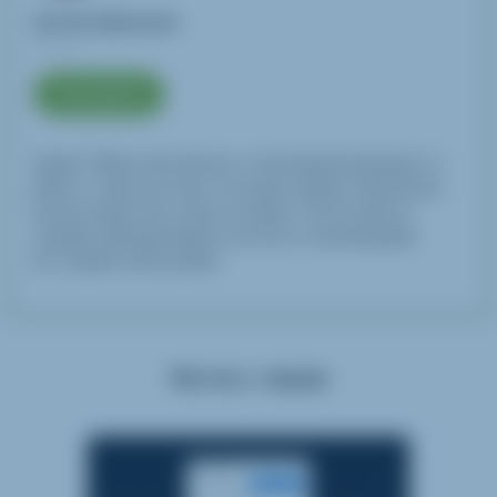
Артем Давыдов
Автор
Все записи
Привет! Меня зову Артем, я спортивный журналист и
фанат ставок на спорт. Не представляю, какой была
бы моя жизнь без спорта и азарта. Легко делюсь
своими наблюдениями и опытом с начинающими
беттерами. Всем добра!
Читать также