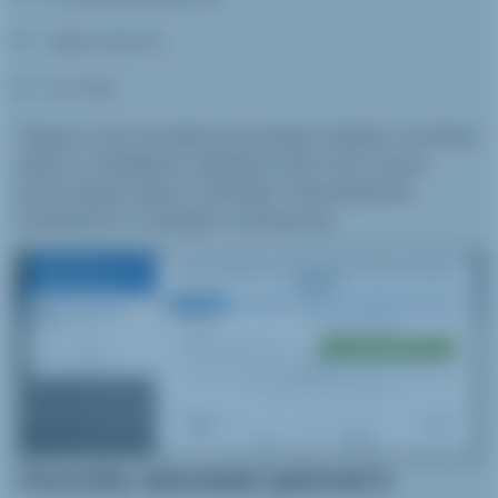
через соцсети;
по e-mail.
Первые три способа регистрации требуют не более
минуты свободного времени, при этом только
регистрация через e-mail дает пользователю
возможность выводить выигрыши.
Способы внесения депозита