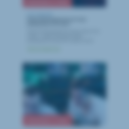
Букмекеры и ставки
04 сентября 2020
Какие букмекерские конторы
разрешены в России?
Легальные букмекерские конторы России Лига
Ставок – первая легальная онлайн
букмекерская контора РФ, которая начала
приём и
Читать полностью
Букмекеры и ставки