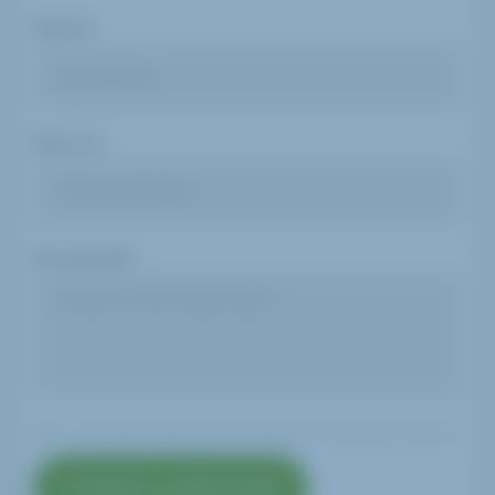
Ваше имя
Ваша почта
Ваш коментарий
Я принимаю условия Политики обработки персональных данных
Отправить комментарий