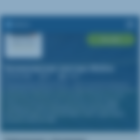
На сайт
Рейтинг 4.99/5
Букмекерская контора Winline
08.05.2020
14772
0
Международный букмекер Winline – один из наиболее узнаваемых
операторов интерактивных ставок на территории всего постсоветского
пространства. Несмотря на свою молодость, контора уже успела
забрать неплохую долю рынка у признанных грандов.
Среди
основных достоинств букмекерской конторы Winlinebet –
небольшая маржа, интересная линия ставок с вариативной
росписью, неплохой лайв
.