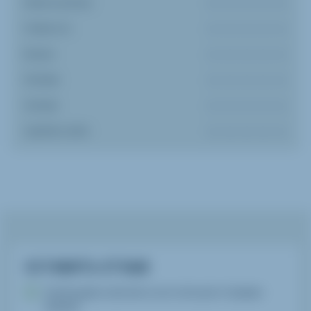
Линия и роспись
Ставки Live
Бонусы
Платежи
Саппорт
Удобство сайта
ОСТАВИТЬ ОТЗЫВ
Необходимо заполнить все поля для отправки
формы!