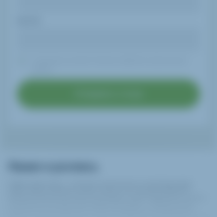
Ваш Email
Я принимаю условия Политики обработки персональных
данных
Отправить отзыв
Линия и роспись
Подбор видов спорта – неплохой. В наличии есть и популярные виды
спорта, такие, как футбол, хоккей и теннис, так и не самые известные
широкой публике игра в боулз или флорбол. Однако следует быть готовым,
что роспись на эти виды спорта будет минимальна – основной исход и
средний тотал больше-меньше. Узнать все подробности об особенностях