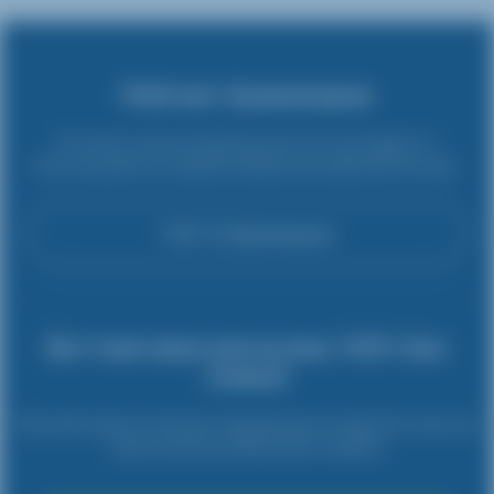
получите на счет выигранные деньги. Мы предлагаем почитать эту статью,
чтобы ознакомиться со всеми подробностями оформления интерактивных
ставок в БК Винлайнбет.
Вывод
Рейтинг букмекеров
Винлайн – отличный букмекер для новичков. С помощью виртуального
счета вы можете потренироваться в прогнозировании и оформлении
Не знаете какую букмекерскую контору выбрать?
ставок, изучить все ограничения, минимумы и максимумы. И после этого
Воспользуйтесь нашими универсальными рейтингами.
можно переходить в мир полноценных спортивных пари.
ТОП-10 букмекеров
Беттинговая рассылка 100% без
спама!
Получай самую полезную информацию из мира беттинга на
свой email или мобильный телефон!