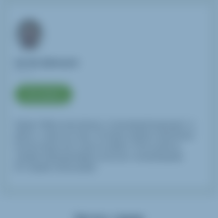
Артем Давыдов
Автор
Все записи
Привет! Меня зову Артем, я спортивный журналист и
фанат ставок на спорт. Не представляю, какой была
бы моя жизнь без спорта и азарта. Легко делюсь
своими наблюдениями и опытом с начинающими
беттерами. Всем добра!