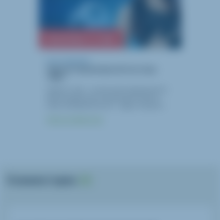
Букмекеры и ставки
04 сентября 2020
Зеркало букмекерской конторы
1xBet
Зеркало 1xbet – точная копия официального
сайта Каждый сайт во всемирной паутине
имеет свое доменное имя – адрес, который н
Читать полностью
Комментарии
(0)