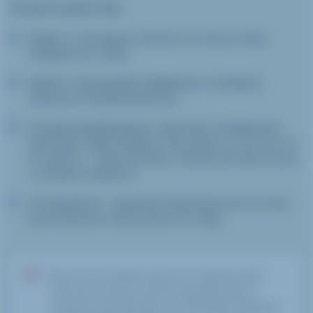
Алгоритм действий:
Выбрать спортивные события, на исход которых
планируется ставка.
Выбрать подходящий коэффициент и добавить
события в специальный купон.
Во время формирования ставок ввести выбранную
денежную сумму и выбрать бонусный счет (если этого
не сделать – средства будут списаны автоматически,
с основного баланса).
Последний шаг – введение промокода в пустое поле,
расположенное сбоку купона на ставку.
Важно! Если приветственное поощрение было
начислено игроку не бонусными деньгами, а
специальными баллами, их необходимо обменять