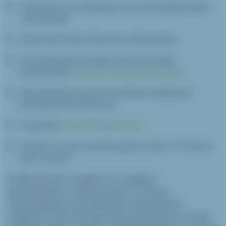
полный доступ к игровому счету и всем финансовым
транзакциям;
заключение пари в обычном и лайв-режиме;
использование всех фильтров в категориях
развлечений,
бесплатная игра в бета-версии
;
ввод денежных средств на депозит, выведение
выигрыша в реальный кэш;
получение
промокодов
и
бонусов
;
просмотр статистических данных, связь с ТП сайта и
многое другое.
В верхней части экрана по стандарту
расположилось главное меню со всеми
необходимыми иконками для полноценного
серфинга сайта. Все функции расположены в зоне