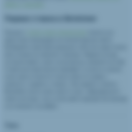
айфон с зеркала»
.
Первая ставка в Betwinner
Процесс
ставок через приложение
полностью
идентичен процедуре на полной версии сайта.
Выбирайте заинтересовавшее событие через поиск
или в линии на главной странице. Найдите исход,
который имеет шанс на выигрыш, нажмите на кэф.
Ставка автоматически перейдет в купон в новом
окне, вам останется только ввести сумму с
кликнуть «сделать ставку». Как видите, скачать
Betwinner на ios очень просто как с официального
сайта конторы, так и, если найти зеркало Бетвиннер
и установить на айфон.
Теги