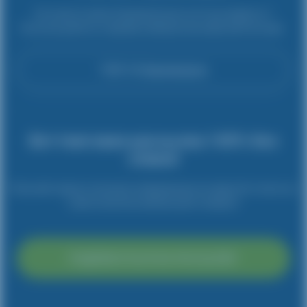
Не знаете какую букмекерскую контору выбрать?
Воспользуйтесь нашими универсальными рейтингами.
ТОП-10 букмекеров
Беттинговая рассылка 100% без
спама!
Получай самую полезную информацию из мира беттинга на
свой email или мобильный телефон!
ПОДПИСАТЬСЯ НА РАССЫЛКУ