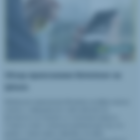
Обзор приложения Betwinner на
Iphone
Мобильное приложение Betwinner на айфон можно
скачать с официального сайта абсолютно
бесплатно и установить в считанные минуты.
Утилита станет отличным выбором для тех, кто
делает ставки через смартфон, не имея