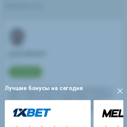
#Букмекеры на IOS
Артем Давыдов
Автор
Все записи
Лучшие бонусы на сегодня
Привет! Меня зову Артем, я спортивный журналист и
фанат ставок на спорт. Не представляю, какой была
бы моя жизнь без спорта и азарта. Легко делюсь
своими наблюдениями и опытом с начинающими
беттерами. Всем добра!