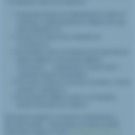
– установите софт на устройство.
В верхнем левом углу официального сайта на
странице с приложением вы найдете QR-код.
Просканируйте его.
Откроется новое окно, кликайте на
«Установить».
Бетвиннер на иос установится автоматически.
Далее зайдите в настройки айфона –
«основные» — «управление устройством» —
«корпоративные программы».
Поставьте галочку в окошке «контраст», затем
нажмите «доверять».
Бетвиннер на айфон скачан и установлен,
можно пользоваться софтом.
Если вам не удалось установить приложение с
оф.сайта букера – призываем на помощь любой
поисковик, введя в строку
«Betwinner скачать на