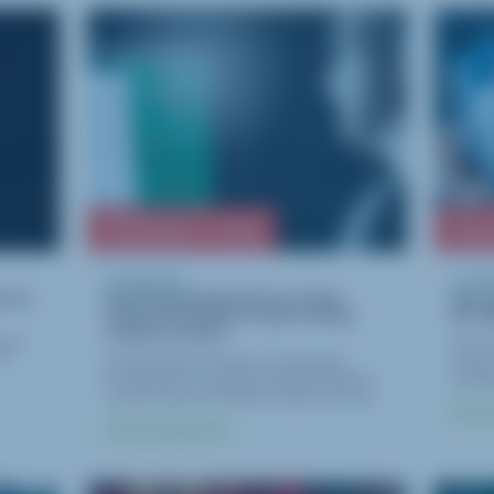
Букмекеры и ставки
Букм
18 января 2021
15 нояб
дство
Какой букмекерской конторой
Как п
лучше пользоваться для онлайн
БК 1x
ставок на спорт
рвый
Как по
о
Как формируются рейтинги букмекеров
Чтобы 
Лучшие беттинг-площадки мира выбираются
букмек
по результатам комплексной оценки ключевых
Читат
аспе
Читать полностью