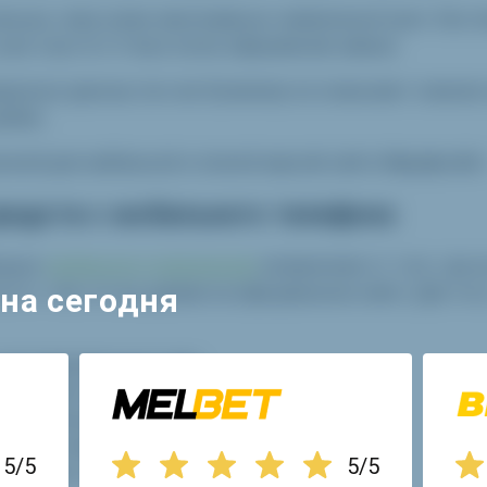
ньше, чему казан максимально-заявленный срок. Как п
же спустя 2-4 часа после оформления заявки.
денные данные,так как букмекер не оказывает никаких
ибке.
нной для мобильной и полной версий сайта Марафонбет
едств с мобильного телефона
мощью
мобильного приложения
независимо от того, где в
на сегодня
я от той, что вы делали на официальном сайте. Для тог
 авторизоваться в нем;
ет и найти вкладку «Вывести средства»;
с платежную систему;
анных и желаемую сумму вывода;
5/5
5/5
аролем и смс-кодом.