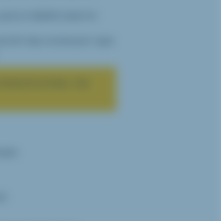
, деньги обрабатываются
гие беттеры используют один
платежной системы. Сам
ющее:
й;