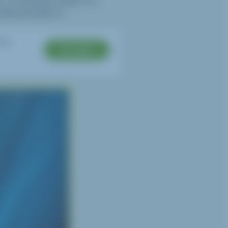
ть на выводе средств и
сийской валюты.
код
На сайт