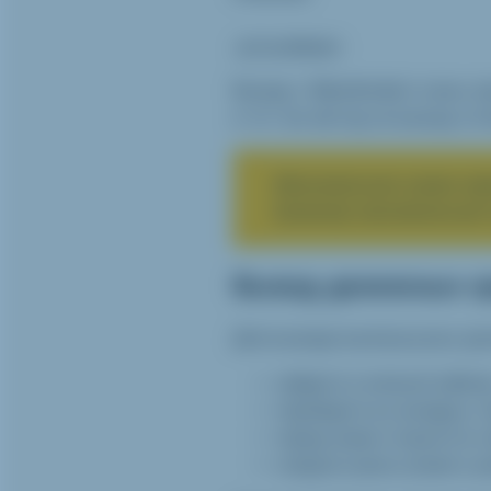
JettonWallet
Вывод с Marathonbet очень п
и тот же метод на вывод и п
Максимальная сумма зави
букмекер максимальный п
Вывод денежных с
Для вывода выигрышных дене
зайдите в личный кабин
перейдите во вкладку «
перед вами откроется с
следом нужно указать р