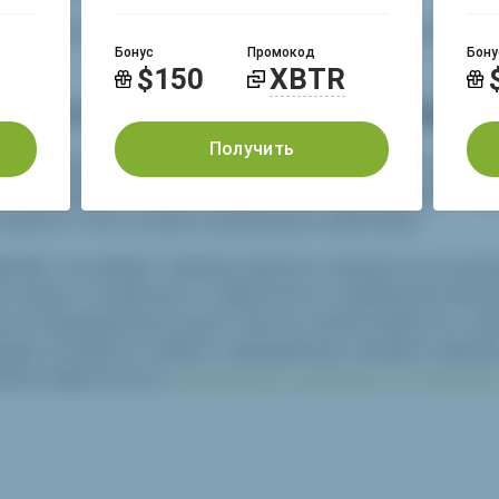
на компьютере. Данная инструкция актуальна как для iPh
Бонус
Промокод
Бону
$150
XBTR
налоги и проблемы во время вывода
Получить
я актуальным вопросом: надо ли платить налог на при
ак Марафонбет является оффшорной организацией, то в
 платить 13% со своего выигрыша в налоговую.
онбет не взимает никаких налогов и процентов за выв
та какая-то комиссия, то обратитесь к выбранной плате
и за определенные услуги. Как вы смогли заметить, с
ура, которая не требует определенных знаний и умений,
ожете обратиться в
техническую поддержку по телефону