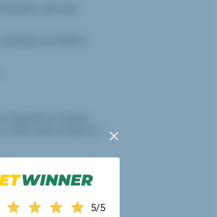
оказывает практика,
 процедур по возврату
.
ы находитесь. В целом,
о, чтобы вывести деньги с
5/5