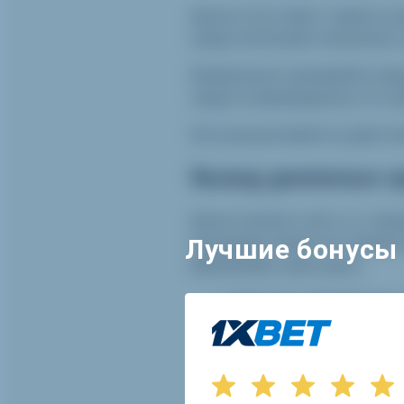
Деньги поступают намного ра
средства бываютначислены у
Внимательно проверяйте вве
средств,переведенных по ош
Инструкция является действе
Вывод денежных ср
Деньги можно снять и с по
Лучшие бонусы 
процедура ничем не отличаетс
Marathonbet, вам нужно:
запустить приложение и
перейти в личный кабин
выбрать удобную для ва
заполнить реквизиты д
подтвердить действие п