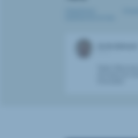
#Зарубежные
#Служ
букмекерские конторы
Артем Давыдо
Автор
Привет! Меня зову
моя жизнь без сп
Всем добра!