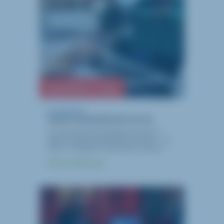
Букмекеры и ставки
09 ноября 2020
Зеркала букмекерских контор
Что такое зеркало букмекерской конторы?
Рабочее зеркало букмекерской конторы – это
портал, интерфейс и функционал которого
Читать полностью