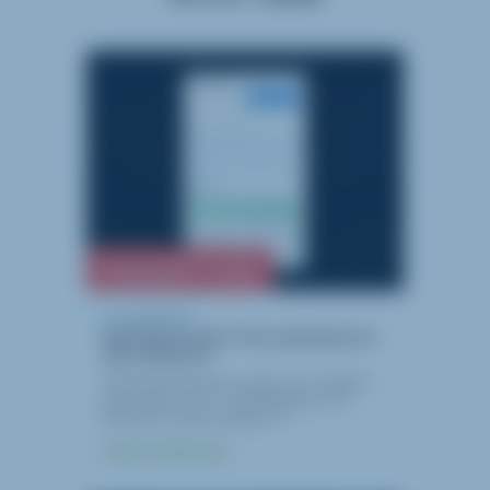
Букмекеры и ставки
21 декабря 2023
Как начать игру в 1win: руководство
для новичков
Простая регистрация и вход в 1win Первый
шаг к игре в 1win — это регистрация. Это
быстрый и простой процесс: От
Читать полностью