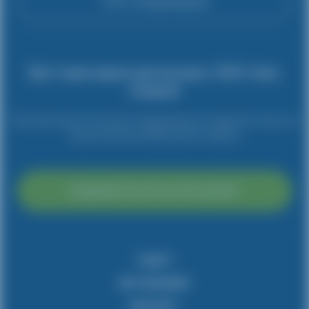
ТОП-10 букмекеров
Беттинговая рассылка 100% без
спама!
Получай самую полезную информацию из мира беттинга на
свой email или мобильный телефон!
ПОДПИСАТЬСЯ НА РАССЫЛКУ
1XBET
BETWINNER
MELBET