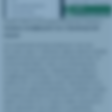
Линия ставок в Live разделе букмекера Париматч
Уровень коэффициентов и букмекерской
маржи
Эти показатели всегда интересуют опытных
бетторов, ведь от величины маржи зависит размер
прибыли игрока в долгосрочной перспективе. За
исключением бирж ставок, все букмекерские
конторы закладывают определенную маржу в
коэффициенты исходов. Эта маржа формирует
прибыль БК, и ее размер может варьироваться в
достаточно широком диапазоне. К примеру, исходы
популярных футбольных матчей АПЛ могут иметь
маржу не более 2%, а ставки в лайве на результат
игры малоизвестных клубов 3-го дивизиона