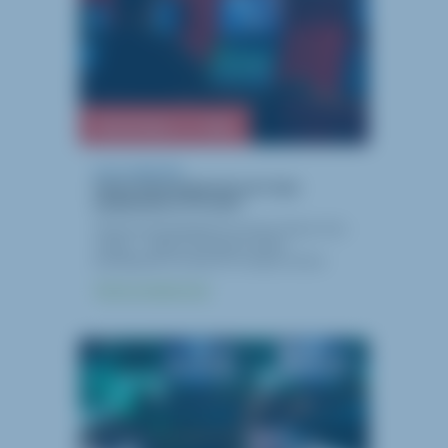
Букмекеры и ставки
04 сентября 2020
Какие букмекерские конторы
разрешены в России?
Легальные букмекерские конторы России Лига
Ставок – первая легальная онлайн
букмекерская контора РФ, которая начала
приём и
Читать полностью