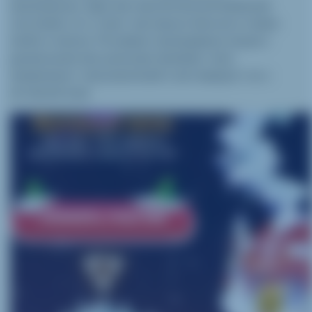
проигранных пари или накопительной балловой
системой, это станет весомым плюсом в глазах
любого игрока. Регулярно проводимые акции с
денежными или ценными призами тоже
привлекают пользователей и мотивируют их к
активной игре.