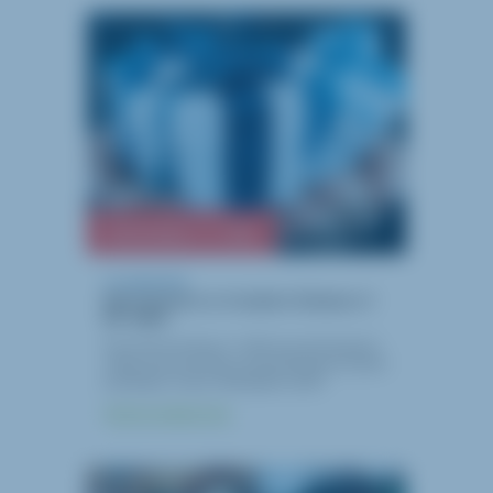
Букмекеры и ставки
15 ноября 2020
Как получить и отыграть бонусы от
БК 1xBet
Как получить бонус в 1xBet при регистрации?
Чтобы получить бонус за регистрацию на сайте
букмекера, игроку необходимо пройт
Читать полностью