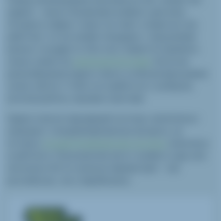
задача – какого букмекера выбрать для игры.
Сегодня в сфере ставок на спорт и азартных игр
работают сотни онлайн-площадок с лицензиями
разных государств. Все они стараются привлечь
новых клиентов
щедрыми бонусами
, богатым
разнообразием видов спорта, особыми функциями
своих сайтов. Чтобы не ошибиться с выбором,
воспользуйтесь нашими советами.
Задачу поиска подходящей конторы значительно
упрощают специализированные ресурсы, на
которых
лучшие букмекерские конторы
включены
в рейтинги. Пользователи могут выбрать одну или
несколько БК по нужным параметрам – как
российскую, так и зарубежную.