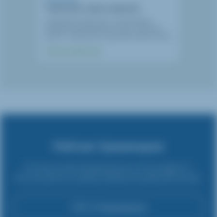
08 июля 2020
Стратегии ставок на футбол
Количество систем игры, используемых
беттерами для футбольных пари, постоянно
растет, и чтобы вам не пришлось тратить много
Читать полностью
Рейтинг букмекеров
Не знаете какую букмекерскую контору выбрать?
Воспользуйтесь нашими универсальными рейтингами.
ТОП-10 букмекеров