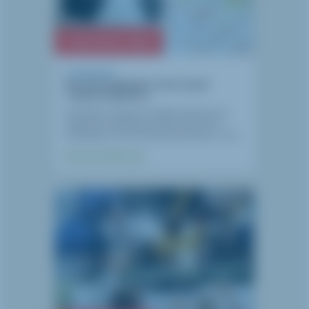
Стратегии ставок
27 января 2021
Как анализировать матчи для
ставок на футбол
Мотивация команд на победу Перед тем как
составить качественный прогноз на матч,
необходимо учесть все важные факторы. Начн
Читать полностью