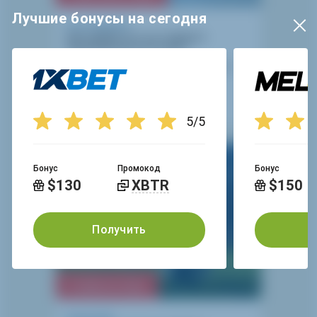
Лучшие бонусы на сегодня
02 сентября 2020
Как заработать на ставках в
букмекерских конторах?
Правильный выбор букмекерской конторы
Начало успешной карьеры в беттинге
начинается с выбора букмекера, без
преувеличения.
Читать полностью
5/5
Бонус
Промокод
Бонус
$130
XBTR
$150
Получить
Ставки на спорт