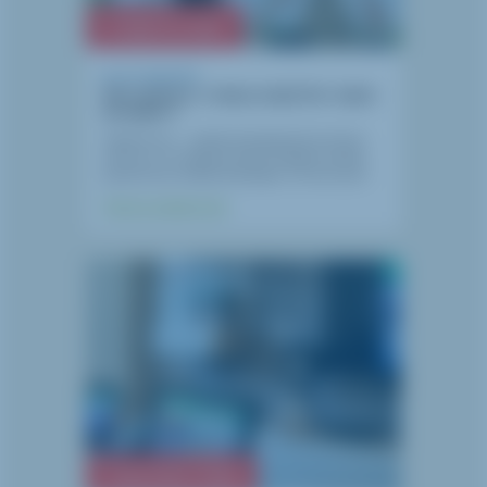
Ставки на спорт
03 сентября 2020
Как сделать ставку на футбол через
интернет?
Первый шаг – выбор букмекерской конторы
Логично, что первым шагом каждого игрока
должен быть выбор букмекера. Не стоит реги
Читать полностью
Стратегии ставок