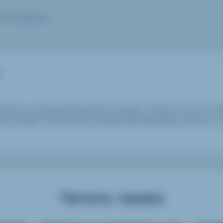
ба поддержки
в
 Артем, я спортивный журналист и фанат ставок на спорт. Не п
орта и азарта. Легко делюсь своими наблюдениями и опытом с
Читать также