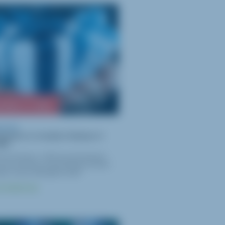
екеры и ставки
ря 2020
олучить и отыграть бонусы от
Bet
лучить бонус в 1xBet при регистрации?
получить бонус за регистрацию на сайте
ера, игроку необходимо пройт
ь полностью