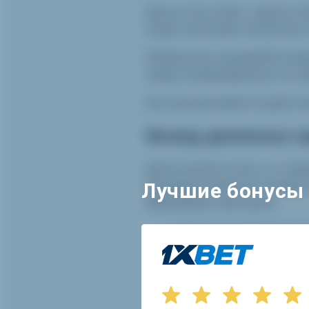
Деньги поступают намного ра
средства бываютначислены у
Внимательно проверяйте вве
средств,переведенных по ош
Инструкция является действе
Вывод денежных ср
Деньги можно снять и с по
Лучшие бонусы 
процедура ничем не отличаетс
Marathonbet, вам нужно:
запустить приложение и
перейти в личный кабин
выбрать удобную для ва
заполнить реквизиты д
подтвердить действие п