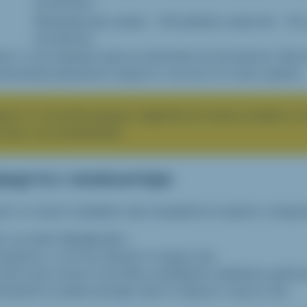
мгновенно.
Минимальная сумма – 350 рублей, комиссия – 0%
мгновенно.
рост и как правило деньги зачисляются мгновенно. Мно
ополнение денежных средств, так как это очень удобно.
сит от способа вывода и подробности нужно узнавать у 
орог не устанавливает.
редств с компьютера
г со своего профиля. вам понадобится сделать следу
ет на сайте Марафонбет;
Сервисы», а потом «Вывести средства»;
писок доступных способов, выбирайте наиболее удобны
еквизиты,сумму вывода, ввести пароль и код из смс;