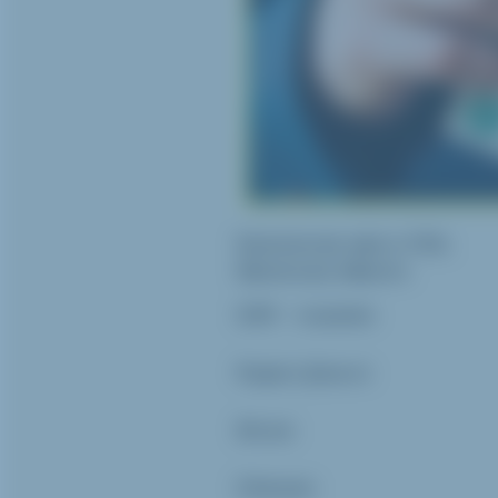
Банковские карты VISA,
Mastercard, Maestro
QIWI – кошелек
Яндекс.Деньги
Bitcoin
Ethereum