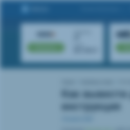
Лучшие букмекеры
Промокод
Бонус
Получить
По
2 000 ₽
Главная
Букмекеры и ставки
Как вы
Как вывести 
инструкция
18 апреля 2020