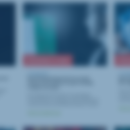
Букмекеры и ставки
Букм
18 января 2021
15 нояб
дство
Какой букмекерской конторой
Как п
лучше пользоваться для онлайн
БК 1x
ставок на спорт
рвый
Как по
о
Как формируются рейтинги букмекеров
Чтобы 
Лучшие беттинг-площадки мира выбираются
букмек
по результатам комплексной оценки ключевых
Читат
аспе
Читать полностью