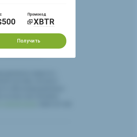
one, так и для
с
Промокод
$500
XBTR
Получить
быль с выигрышей в
ы избавляетесь от
од денежных средств с
жной системе, они могут
ам по себе вывод денежных
 но если у вас возникли
 горячей линии
, через чат или