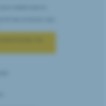
, деньги обрабатываются
гие беттеры используют один
платежной системы. Сам
ющее:
й;