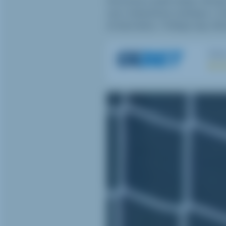
Несколько дней назад «Шпоры
где соперником команды ста
испортились. Победа над «Во
Рейти