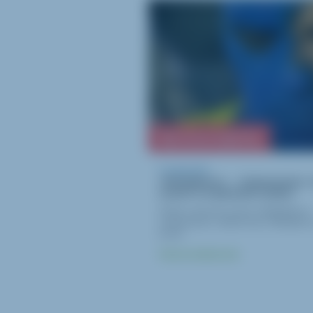
Прогнозы на футбол
07 января 2021
«Фенербахче» — «Аланьяспор»:
за место в призовой тройке
Обзор и прогноз на матч «Фенербахче»
«Аланьяспор» Слабый старт «Фенербахч
сезоне
Читать полностью