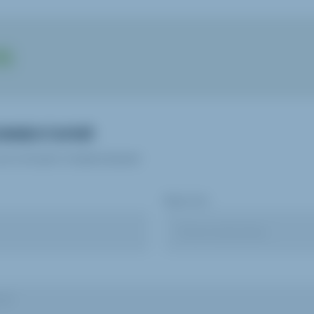
0)
КОММЕНТАРИЙ
се поля для отправки формы!
Ваша почта