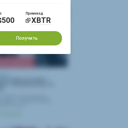
с
Промокод
$500
XBTR
Получить
нозы на футбол
ря 2021
ссия» (Менхенгладбах) —
рия»: Левандовски идет на
рд
и прогноз на матч «Боруссия»
нгладбах) — «Бавария» Во время
сии по «Альянц
ь полностью