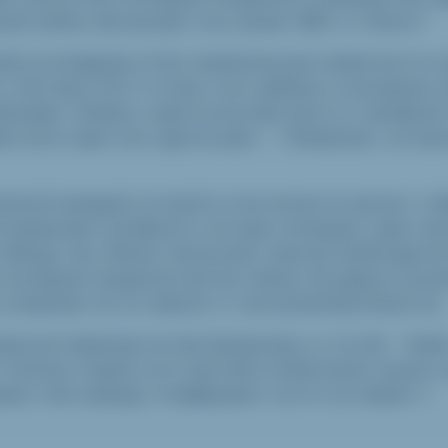
торый сейчас обыгрывают все, кроме «МЮ» и «Челси»?
ьбе за попадание в Лигу чемпионов расставили все по 
и «Лестеру» (0:2). К этому стоит добавить и выездную н
олками» «Шпоры» упали на восьмое место в турнирной 
ло всего одно очко. Другое дело — «Ливерпуль», котор
епкой командой, которой в этом сезоне не хватает ст
 поражений, три фиаско в четырех последних турах сл
. Между тем, «Волки» пропускают меньше любой другой
ех последних поединков против «Шпор» им удалось выи
соперника. Но это зависит от настроения футболистов.
опросом появление на поле Дендонкер, а у гостей — Бэ
 Тангангу. Судьбу этого противостояния может решить 
меют обе команды. Коэффициент на это составляет 2.