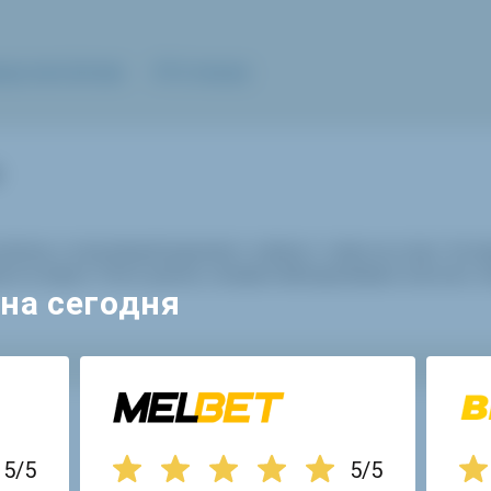
ьер-лига Англии
#Тоттенхэм
в
 Артем, я спортивный журналист и фанат ставок на спорт. Не п
орта и азарта. Легко делюсь своими наблюдениями и опытом с
на сегодня
Читать также
5/5
5/5