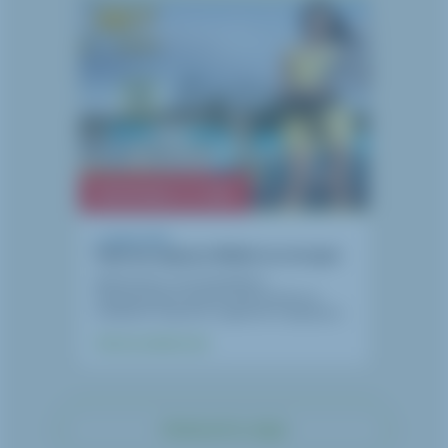
Букмекеры и ставки
17 апреля 2020
Рабочее зеркало Melbet на сегодня
Деятельность этого букмекера в
международном формате реализуется на
основании лицензии, выданной в оффшорной
зоне, в Кюраса
Читать полностью
ПОКАЗАТЬ ЕЩЕ