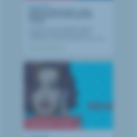
08 июля 2020
Зеркало БК Вулканбет: обзор
функционала и поиск рабочей
ссылки
Как войти на сайт VulkanBet? Попасть с
телефона или компьютера на беттинг-
платформу БК Вулкан несложно: нужно лишь
перейти
Читать полностью
Букмекеры и ставки