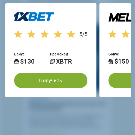
действуют обновленные правила ведения
азартного б
Читать полностью
5/5
Бонус
Промокод
Бонус
$130
XBTR
$150
Получить
Букмекеры и ставки
04 июля 2020
Зеркало букмекерской конторы 1win
на каждый день
Для чего нужно зеркало 1win? Потребность в
создании сайтов-копий возникла у всех
международных операторов интерактивных
пар
Читать полностью