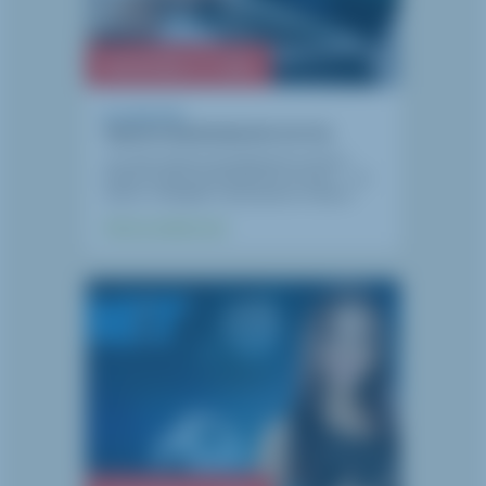
Букмекеры и ставки
09 ноября 2020
Зеркала букмекерских контор
Что такое зеркало букмекерской конторы?
Рабочее зеркало букмекерской конторы – это
портал, интерфейс и функционал которого
Читать полностью