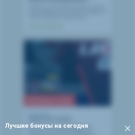
Перед тем как пользоваться сайтами-копиями,
нужно разобраться, кто и зачем их создает, как
отличить реальные и фейковые зер
Читать полностью
Букмекеры и ставки
04 июля 2020
Зеркало БК Leonbets
Лучшие бонусы на сегодня
Для чего нужно зеркало Леонбетс? Уже
несколько лет в Российской Федерации