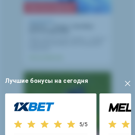
Прогнозы на футбол
30 декабря 2020
«Сельта» — «Уэска»: галисийцы
мчатся в еврокубки
Обзор и прогноз на матч «Сельта» — «Уэска» В
начале сезона команда из Виго напоминала
сломанный а
Читать полностью
Лучшие бонусы на сегодня
5/5
Прогнозы на футбол