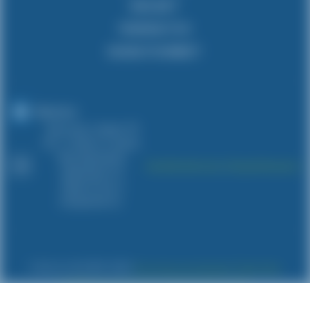
MELBET
PARIMATCH
MARATHONBET
Для лиц старше 18
лет. Ставьте с умом.
При признаках
Gamblingtherapy
,
Begambleaware
зависимости
обратитесь к
специалисту:
X-Bettor © 2009-2020
Контакты редакции
,
Политика
конфиденциальности
,
Политика Cookie