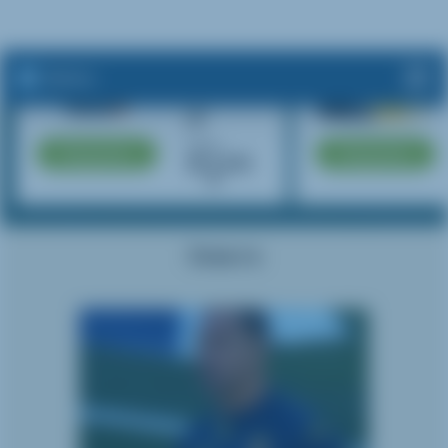
Промокод
Бонус
Получить
Получить
2 000
₽
Сельта