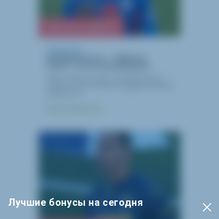
Прогнозы на футбол
07 января 2021
«Вулверхэмптон» — «Кристал
Пэлас»: гости в лучшей форме
Обзор и прогноз на матч «Вулверхэмптон» —
«Кристал Пэлас» Англия по традиции является
главным пос
Читать полностью
Лучшие бонусы на сегодня