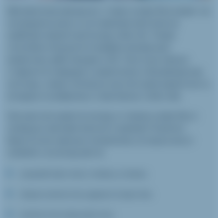
Математический расчет ставок на футбол играет не
последнюю роль в составлении прогноза на
наиболее вероятный исход события. Таким
способом пользуются профессиональный
аналитики, работающие в БК. Опытные игроки
стараются опередить аналитиков и букмекерские
конторы, самостоятельно высчитывая вероятность
исходов в выбранных спортивных событиях.
Как рассчитывается исход в ставках на футбол с
помощью математического анализа? В расчет
берутся все важные показатели, которые могут
повлиять на исход матча:
средний кэф голов, голевых, угловых;
общее количество ударов по воротам;
количество и вид карточек;