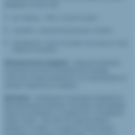
разделить на три типа:
достоверное – 100%, что монета упадет;
случайное – решка или орел выпадут случайно;
невозможное – монета не упадет ни на одну из сторон
(зависнет в воздухе).
Математическое ожидание
– данный показатель
вычисляется путем сложения всех исходов
события, которые возможны, и их умножением на
процент вероятности каждого.
Дисперсия
– возможное отклонение ожидания на
фиксированную величину. Если брать для примера
монетку, вспомните, что вероятность выпадения
обеих сторон – 50 на 50. Но сюда же можно
добавить тот факт, что одна из сторон может