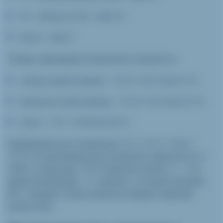
П2 – победа гостей – кэф 3,15.
Ничья – кэф 2,1.
Теперь переводим показатели в проценты:
победа первой команды – 1/3,15 = 0,317 или 31,7 %;
выигрыш второй команды – 1/3,15 = 0,317 или 31,7 %;
ничья – 1/2,1 = 0,476 или 47,6 %.
Прибавляем все показатели: 31,7 + 31,7 + 47,6 =
111%. Но максимальный показатель вероятности –
100%, откуда еще 11%? В данном случае, 11 – это
маржа букмекера, т. е. процент, который получает
БК с каждой ставки игрока за предоставление
своих услуг.