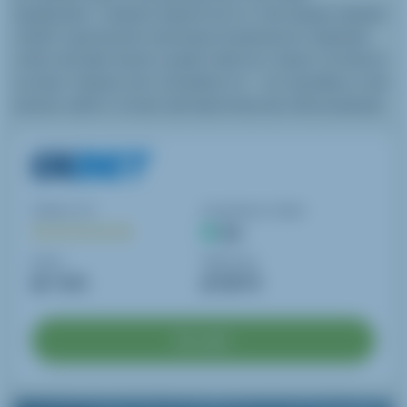
применяют теорию вероятности. Она представляет
собой тщательное изучение возможного влияния
событий, факторов и действий на ставки. Согласно
основе теории, все случайности – не случайны и им
можно найти точное математическое обоснование.
Рейтинг 5/5
Анонимные ставки
Да
Бонус
Промокод
100$
XBTR
На сайт