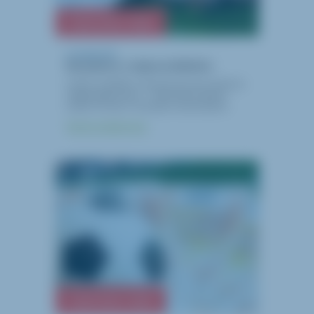
Стратегии ставок
27 января 2021
Как делать ставки на бейсбол
Ставки на бейсбол: беспроигрышные стратегии
Предупредим сразу – невозможно делать
ставки на спорт и никогда не проигрывать.
Читать полностью
Стратегии ставок