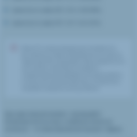
вероятность кэфа 2,30: 1/2,3 = 0,43 (43%);
вероятность кэфа 4,70: 1/4,7 = 0,21 (21%).
Важно! По такому принципу высчитываются и
выставляются кэфы в букмекерских конторах на
территории РФ и заграницей. Сама же вероятность
наступления событий высчитывается
специальными программами, в алгоритм работы
которых уже заложены факторы, которые могут
оказывать влияние на исход события.
Еще один важный момент, касающийся
букмекерской конторы и прибыли игрока за
выигрыш – это фиксированный процент маржи.