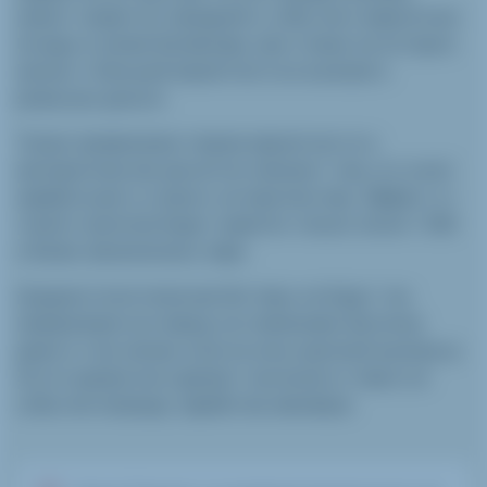
умеют грамотно определять события и вероятные
исходы в линии букмекера, при ставке на которые
можно с большой вероятностью выиграть
реальные деньги.
Также применение теории вероятности и
математических расчетов поможет тем, кто хочет
зарабатывать и играть на перспективу. Эффект от
такой стратегии будет заметен только после 1 000
и более заключенных пари.
Среднестатистические беттеры не будут так
заморачиваться перед составлением прогноза
даже в том случае, если на кону крупный выигрыш.
За это время они сделают несколько ставок на
события попроще, заработав минимум.