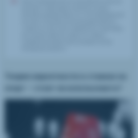
Важно! Букмекерские конторы довольно быстро
высекают «невыгодных» игроков, которые
регулярно выводят деньги со счета букмекерской
конторы. К игрокам, использующим «вилки» в
ставках на спорт, могут применяться такие меры,
как порезка лимитов, запрет на ставки в
определенном виде спорта или даже полная
блокировка аккаунта.
Теория вероятности в ставках на
спорт – стоит ли использовать?