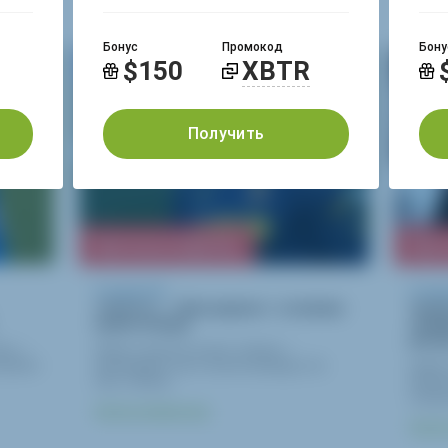
Бонус
Промокод
Бону
$150
XBTR
Получить
Прогнозы на футбол
Прог
07 января 2021
07 янва
«Сельта» — «Вильярреал»: хозяевам
«Бору
нужна победа
«Бава
реко
он» —
Обзор и прогноз на матч «Сельта» —
вляется
«Вильярреал» Как и многие команды в Ла
Обзор 
Лиге, «Сельта»
(Менхе
экскур
Читать полностью
Читат