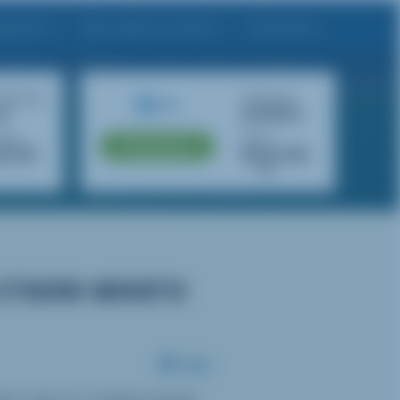
депозит
Как ставить на спорт
Стратегии
ромокод
Промокод
XBTR
онус
Бонус
Получить
$25
25 000
₽
стали много
1652