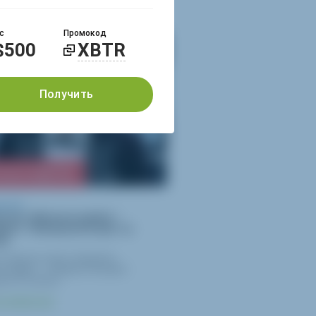
с
Промокод
$500
XBTR
Получить
нозы на футбол
ря 2021
ссия» (Менхенгладбах) —
рия»: Левандовски идет на
рд
и прогноз на матч «Боруссия»
нгладбах) — «Бавария» Во время
сии по «Альянц
ь полностью