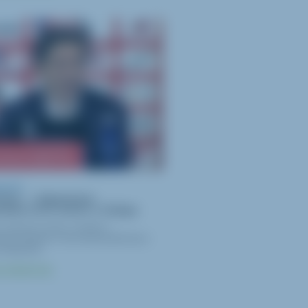
нозы на футбол
ря 2021
тик» — «Барселона»:
лино хочет начать с победы
и прогноз на матч «Атлетик» —
лона» Баскам в этом сезоне решительно
похвастатьс
ь полностью