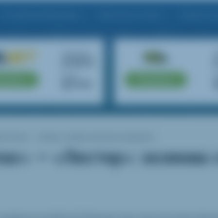
Российские букмекеры
Прогнозы на спорт
Бонусы на 
Промокод
П
XBTR
Бонус
Б
лучить
Получить
$150
тал Пэлас» — «Лестер»: хозяева стали много пропускать
ас» — «Лестер»: хозяева 