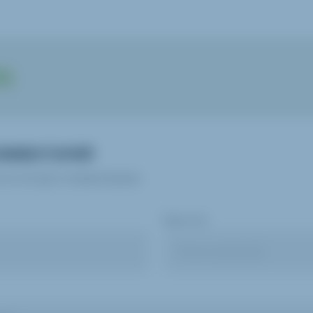
0)
КОММЕНТАРИЙ
се поля для отправки формы!
Ваша почта