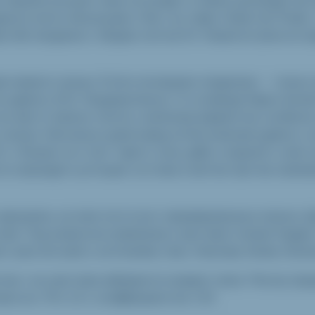
. Борьба за вылет явно не входит в планы руководства 
джсон легко обыгрывал «Лис» во главе «Кристал Пэлас»
л оба поединка с общим счетом 5:0. Новая встреча не 
 намного лучше. В пяти последних поединках — только 
е удалось (0:2). Неудивительно, что команда Карло Анч
тье место можно считать неплохим вариантом, особенн
 сезона. Несколько дней назад не без везения удалось
2). «Лисам» не стоит терять очки, дабы сохранить свое
и он проводить ротацию состава в матчах против номин
вернулись на поле почти все травмированные игроки. Д
оле. Под вопросом появление в противостоянии Ундера
т рассчитывать на Кэхилла, Сахо, Уикхэма, Келли, Хенн
чах с их участием забивается немало голов. Рискну пре
ка на «ТБ» 2,5 с коэффициентом 1,94.