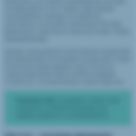
Выигрывать на ставках в букмекерских конторах
на самом деле не так и тяжело, куда сложнее
контролировать эмоции и не сорваться.
Собственно, в этих целях и используют беттеры
финансовые стратегии, которые выступают неким
предохранителем.
Срывает крышу обычно после крупных выигрышей
или проигрышей. В эти моменты лучше взять отдых
на несколько дней, перевести дух. Но всё же
главным врагом беттеров считается желание
отыграться, с которым можно и нужно бороться.
Полезный совет:
не делайте ставки, когда
находитесь в плохом настроении. Как
правило, добром это не заканчивается.