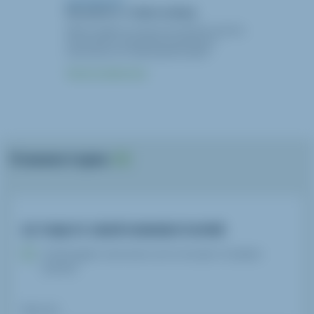
22 декабря 2020
Как делать ставки на фору
Фора в ставках на спорт Как уже было сказано,
она является показателем возможного
проигрыша или преимущества одной
команды/
Читать полностью
Комментарии
(0)
ОСТАВЬТЕ СВОЙ КОММЕНТАРИЙ
Необходимо заполнить все поля для отправки
формы!
Ваше имя