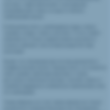
контора с гарантией выплат и выгодными
условиями для ставок, но еще и отвечать
требованиям игрока.
В ней должны быть необходимые виды спорта,
турниры и виды ставок в росписи. То есть имеет
значение не столько ширина линии и росписи, а
сколько наличие в них интересующих беттера
категорий.
Кроме того, букмекерская контора должна быть
комфортной для игрока. Прежде всего, это касается
сайта: дизайн, навигация, функции. А также
доступные платежные методы, способы связи со
службой поддержки и мобильные приложения, если
это необходимо.
Таким образом, не стоит ориентироваться только
на рейтинги и мнение большинства. Несомненно,