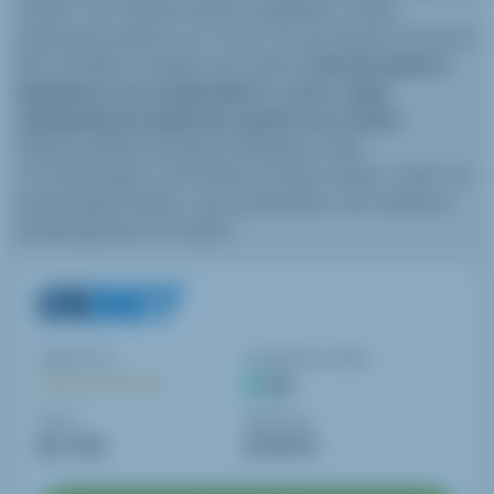
спорте. На ставках можно поднимать очень
серьезные деньги, но точно так же можно остаться
без копейки, потеряв нити игры.
Если всё делать
правильно и не сворачивать с пути, через
определенное время вы добьетесь успеха
.
Представляем вашему вниманию семь
составляющих, сочетание которых и даст ответ на
волнующий вопрос, как выигрывать на ставках в
букмекерских конторах?
Рейтинг 5/5
Анонимные ставки
Да
Бонус
Промокод
100$
XBTR