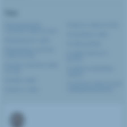
Теги
#беспроигрышные
#секреты ставок на спорт
стратегии ставок на спорт
#спортивные ставки
#букмекерские ставки
#Ставки в рублях
#выигрышные стратегии
#ставки на матчи по
ставок на спорт
футболу
#лучшие стратегии ставок
#ставки на спортивные
на спорт
события
#онлайн ставки
#стратегии ставок на спорт
#сделать ставку
с минимальным риском