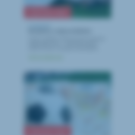
Стратегии ставок
27 января 2021
Как делать ставки на бейсбол
Ставки на бейсбол: беспроигрышные стратегии
Предупредим сразу – невозможно делать
ставки на спорт и никогда не проигрывать.
Читать полностью
Стратегии ставок