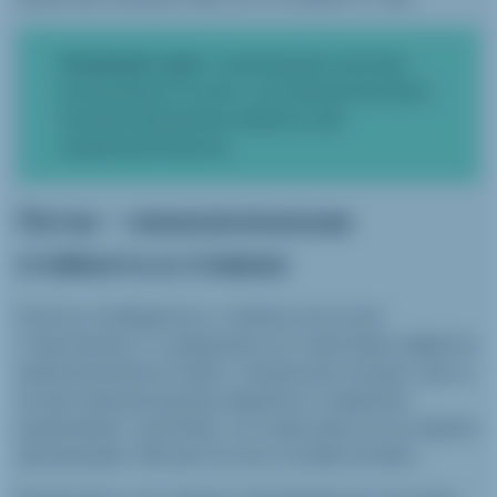
Полезный совет:
начинающим игрокам
рекомендуется взять на вооружение флэт
или фиксированная прибыль для
управления банком.
Пятое – психологическая
стойкость в ставках
Если вы пообщаетесь с любым опытным
ставочником, то наверняка в его арсенале найдётся
увлекательная история с печальным концом, где он
на протяжении месяца медленно и уверенно
увеличивает свой банк, но в один день из-за нервов
проигрывает абсолютно всё, сыграв ва-банк.