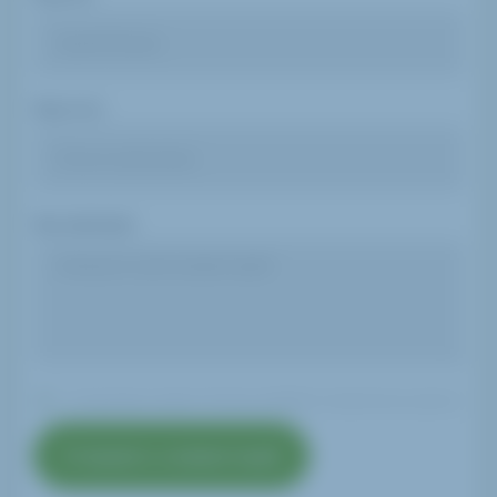
Ваша почта
Ваш коментарий
Я принимаю условия Политики обработки персональных данных
Отправить комментарий