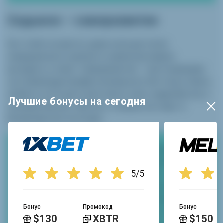
Седьмое – саморазвитие
Не стойте на месте, даже если достигли
определенного уровня и сумели регулярно
выходить в плюс. Саморазвитие – неотъемлемая
составляющая профессионального беттинга. Благо,
сейчас в сети доступно много книг, видеоблогов и
Лучшие бонусы на сегодня
познавательных сайтов о ставках на спорт в
букмекерских конторах.
Полезный совет:
шесть дней в неделю
уделяйте ставкам, а седьмой – делайте
5/5
выходным, когда сможете изучить новый
материал, почитать новости о спорте,
ознакомиться с новыми стратегиями и
Бонус
Промокод
Бонус
т.д. Желательно, в понедельник, который,
$130
XBTR
$150