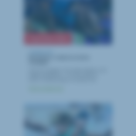
Стратегии ставок
15 февраля 2021
Как делать ставки на скачки
лошадей
Скачки на лошадях: типы ставок Первое, в чем
следует разобраться – это типы ставок на
скачки. Основные виды, на которые чащ
Читать полностью