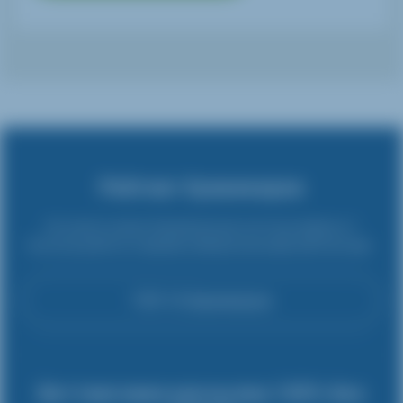
Рейтинг букмекеров
Не знаете какую букмекерскую контору выбрать?
Воспользуйтесь нашими универсальными рейтингами.
ТОП-10 букмекеров
Беттинговая рассылка 100% без