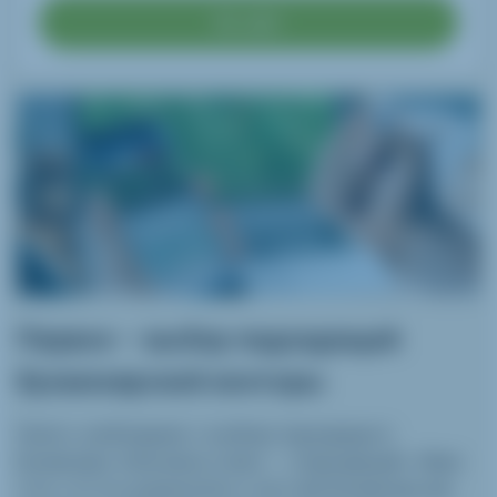
На сайт
Первое – выбор подходящей
букмекерской конторы
Начать необходимо с выбора подходящего
букмекера. Ключевое слово – «подходящий». Мало
того, что это должна быть честная букмекерская