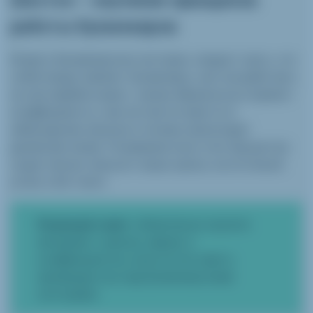
Шестое – изучение принципов
работы букмекеров
Играя в букмекерских конторах, следует знать, что
собой представляют букмекеры, как они работают,
на чем зарабатывают, каким образом выставляют
коэффициенты, чем пытаются ввести в
заблуждение игроков и почему происходит
движение линии. Понимание всех этих процессов
существенно повысит ваши шансы на итоговый
успех в беттинге.
Полезный совет:
обязательно изучите
материал о шансах, марже и
коэффициентах, если хотите иметь
преимущество над букмекерскими
конторами.