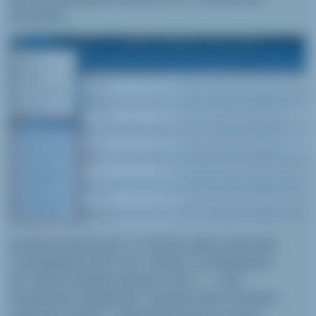
Вулканбет.
Их функционал прост и понятен даже новичкам.
Техподдержка быстро отвечает на обращения
беттеров (среднее время ответа – 1 час).
Букмекеры предлагают игрокам качественную,
широкую линию с глубокой росписью на все