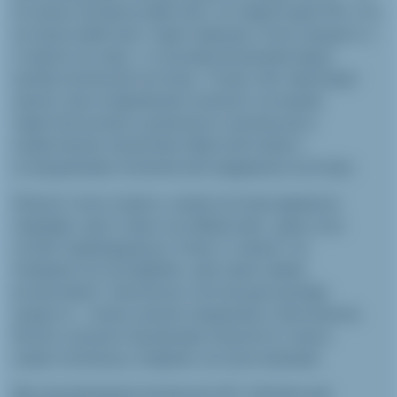
которые легально работают на территории РФ, и те,
которые работают через офшоры. Если говорить о
ставках на спорт, то лучшим решением будет
выбор легальной конторы. Тогда у беттера будут
шансы при оспаривании сложных ситуаций,
гарантия выплаты денежного выигрыша и
оперативное получение обратной связи с
сотрудниками технической поддержки конторы.
Нельзя точно сказать, какая контора идеально
подойдет для ставок на киберспорт, здесь все
сугубо индивидуально. Кому-то может не
понравиться интерфейс, цветовая гамма,
ассортимент платежных систем для вывода
средств… список можно продолжать бесконечно.
Искать лучшего букмекера получится только
самостоятельно, опираясь на свои желания.
Мы рекомендуем легальные БК 1xStavka или