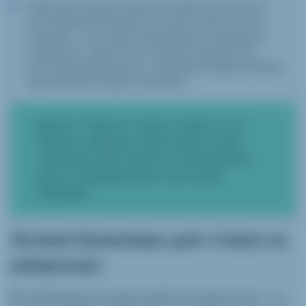
Практика и еще раз практика. Даже если игрок на
протяжении нескольких лет юзает в Доту, это не
означает, что он будет зарабатывать миллионы с
первой же ставки и грести деньги лопатой. Без
постоянной практики и оттачивания навыков знания
практически не имеют значения.
Важно! Чтобы не только ставить, но и
получать прибыль, нужно иметь свою
стратегию либо грамотно использовать
одну из предложенных опытными
игроками.
Лучшие букмекеры для ставок на
киберспорт
Все букмекеры условно делятся на две части – те,