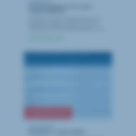
27 января 2021
Как анализировать матчи для
ставок на футбол
Мотивация команд на победу Перед тем как
составить качественный прогноз на матч,
необходимо учесть все важные факторы. Начн
Читать полностью
Стратегии ставок
22 декабря 2020
Как делать ставки на фору