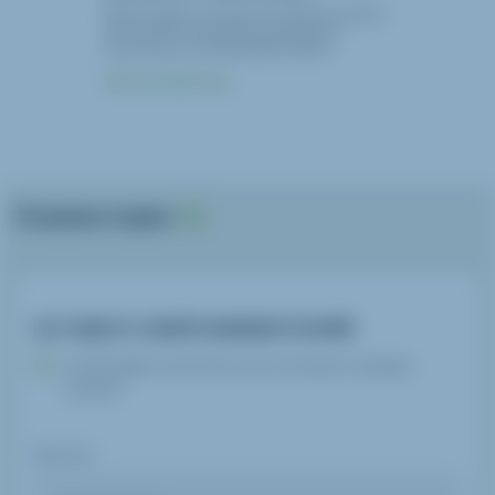
Фора в ставках на спорт Как уже было сказано,
она является показателем возможного
проигрыша или преимущества одной
команды/
Читать полностью
Комментарии
(0)
ОСТАВЬТЕ СВОЙ КОММЕНТАРИЙ
Необходимо заполнить все поля для отправки
формы!
Ваше имя