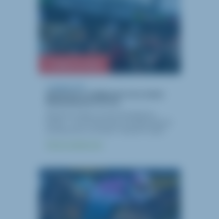
Ставки на спорт
17 февраля 2021
Движение коэффициентов в линии
букмекерских контор
Движение кэфов в линиях букмекерских
контор – что это? Все кэфы на исходы событий
выставляются в конторах, опираясь на один
Читать полностью