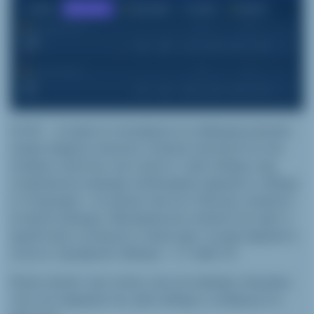
CS:GO – вторая по популярности кибердисциплина
среди заядлых игроков. Количественный состав
команд такой же, как в Доте 2. Для победы над
соперником команде необходимо одержать победу
в 16 раундах + не менее чем на 2 больше, нежели у
второй команды. Минимальное количество карт в
одной игре, основные ставки идут на два варианта
счета в турнирной таблице – 2:1 либо 2:0.
Игрок может выступать как за команду спецназа,
так и за террористов. Для победы у команд есть