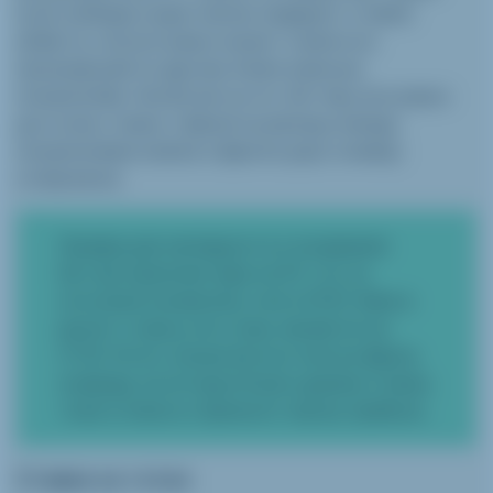
если команда существенно лидирует в плане
убийств, она все равно может оказаться
проигравшей по другим, более важным
показателям. Несмотря на это, беттеру все равно
доступна ставка с форой на разницу между
показателями киллов и фрагов двух команд-
соперников.
Пример для наглядности и понимания.
Беттер заключил пари на Ф1 (-2), но
итоговый показатель счета 39:36. Взяв в
расчет ставку, итог игры меняется на
37:36. Итого, несмотря на отнятые фраги,
команда, на которую была сделана ставка,
тоже в плюсе и приносит игроку прибыль.
Ставки на тотал