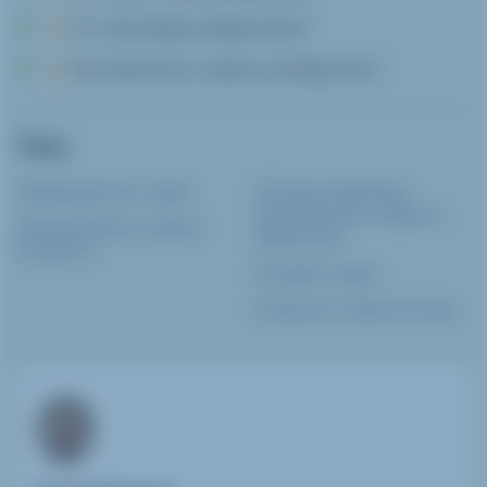
Что такое фора в киберспорте?
Где лучше всего ставить на киберспорт?
Теги
#букмекерские ставки
#Лучшие букмекеры
принимающие ставки на
#букмекерские ставки в
киберспорт
интернете
#онлайн ставки
#секреты ставок на спорт