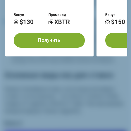
делать это можно только в том случае, если на 100%
уверен в валуйности кэфа.
Бонус
Промокод
Бонус
$130
XBTR
$150
Вилки. Беттер может сыграть на отсутствии лидеров в
киберспорте. Шансы команд могут быть совершенно
по-разному оценены разными БК. Увеличить шанс на
Получить
победу можно, найдя наиболее выгодный вариант для
ставки и заключив на него одновременно два пари в
разных БК. Ставки необходимо делать на разные
исходы. Итого беттер в любом случае не в минусе.
Основные виды игр для ставок
Самые популярные игры, на которые регулярно
ставят сотни игроков – это Dota 2, Counter-Strike,
League of Legends и World of Tanks. Рассматриваем
каждый вариант более подробно.
Dota 2