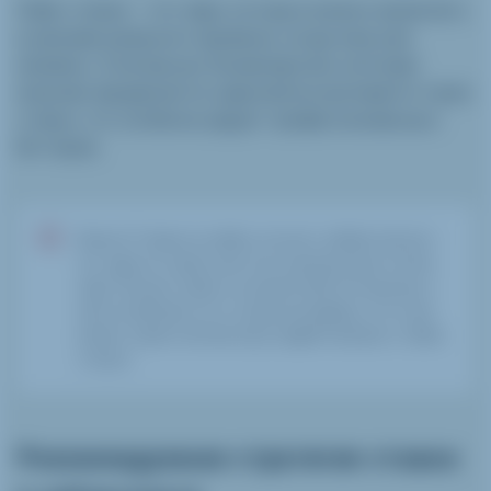
Лайв-ставки – это пари, которые можно заключать
в режиме реального времени, когда игра уже
началась. В легальных букмекерских конторах
игрокам предлагается широкий ассортимента таких
ставок, что особенно радует профессиональных
беттеров.
Важно! Ставки на лайв в случае с киберспортом –
это один из самых простых и выигрышных типов
пари. Проще ставить на какой-либо исход игры и
прогнозировать его, когда уже видишь, кто и как
играет, какая тактика игры задействована с обеих
сторон.
Рекомендуемая стратегия ставок