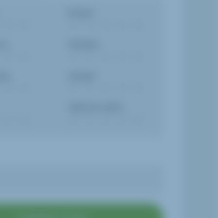
Бонусы
ты
Платежи
ись
Саппорт
Удобство сайта