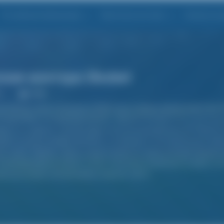
Российские букмекеры
Прогнозы на спорт
Бонусы на 
кая контора Sbobet
5863
0
а Sbobet была основана в 2004 году и первое время работала 
строве Мэн, и на данный момент там расположена ее штаб-квар
ность в других странах мира. На сегодняшний день БК Sbobet
bobet в разное время являлась титульным спонсором ряда клуб
еттинге. Прием ставок осуществляется через интерактивный с
провайдерами интернет-услуг, поскольку компания не имеет ро
рез регулярно обновляемые зеркала сайта.