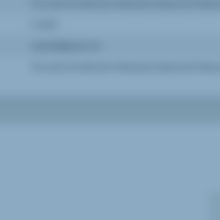
Русский, Английский, Немецкий, Шведский, Фран
214243
sadasd9@gmail.com
Русский, Английский, Немецкий, Шведский, Фран