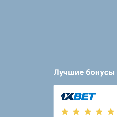
Лучшие бонусы 