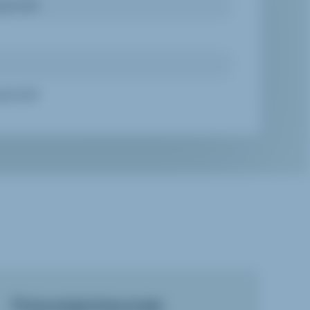
цузский
цузский
Пользовательские