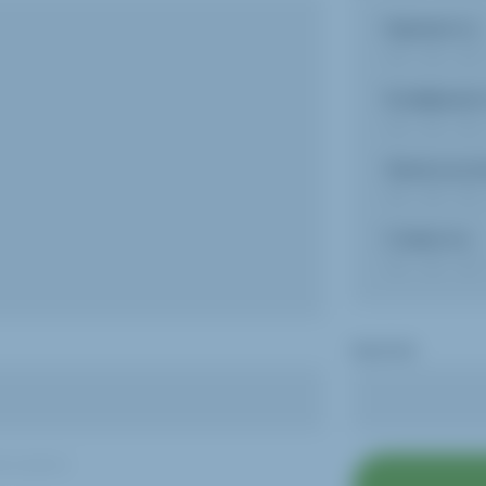
Надежность
Коэффициен
Линия и росп
Ставки Live
Ваш Email
ных данных