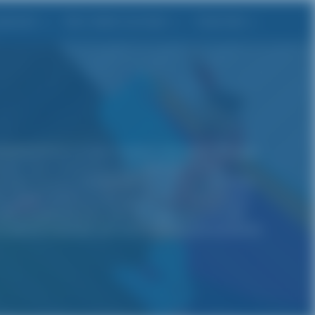
депозит
Как ставить на спорт
Стратегии
исключительно на азиатском беттинг рынке. БК была
тира. Спустя несколько лет компания начала
 входит в число наиболее авторитетных и надежных
ов, представляющих британские лиги. Букмекер не
айт в доменной зоне .com. На территории РФ сайт
ссийской лицензии. Доступ к ставкам для игроков из