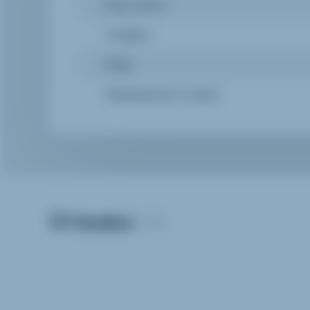
Язык сайта
Телефон
Email
Запрещенные страны
Отзывы
(0)