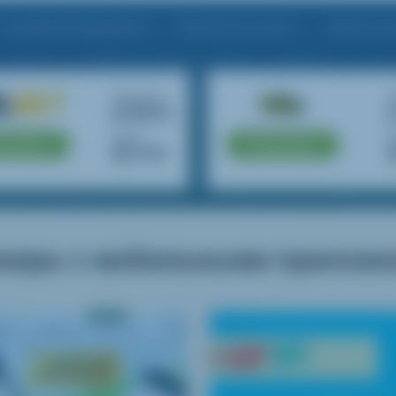
Российские букмекеры
Прогнозы на спорт
Бонусы на 
Промокод
П
XBTR
Бонус
Б
лучить
Получить
$150
керы с мобильными прилож