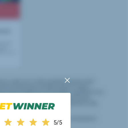
жение
Бет Если
е для
ху), там м
ту, и для того чтобы игровой процесс был
упные операторы интерактивных ставок
ше новых клиентов. Но сам факт наличия ПО не
 работают медленно, имеют ограниченный
олучать от беттинга огромное удовольствие,
.
обеспечением, чтобы вы могли изначально
5/5