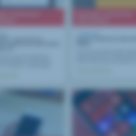
еры с мобильными
Букмекеры с мобильными
ениями
приложениями
2020
17 апреля 2020
nbet – как скачать и
Скачать мобильное прилож
вить мобильные приложения
Melbet
ных ОС
Как только скачивание будет завер
стика Android iOS Мобильная
можете приступать к установке при
браузере Версия операционной
Файл автоматически закачивается в
.2.2 и выше 8.1 и выше Любой
Читать полностью
е
полностью