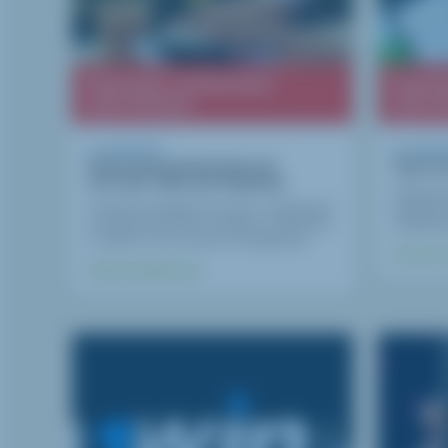
Букмекеры с мобильными
Букмек
приложениями
прилож
12 ноября 2020
09 ноября 
Приложение букмекерской
Прилож
конторы 1xBet для Андройд
Мобильно
Системные требования Игроки, находящиеся
современн
на территории России, Беларуси, Казахстана
междунар
и Украины, могут скачать на андроид-уст
ненавязч
Читать 
Читать полностью