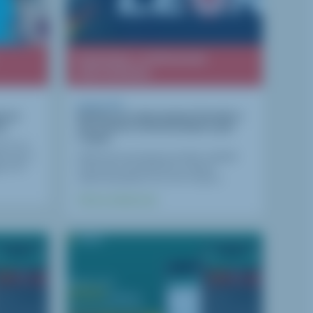
Букмекеры с мобильными
приложениями
06 июля 2020
е на
Мобильное приложение Леонбетс:
рт
как скачать и использовать для
ставок
 Pin Up
сть раз и
Мобильное приложение Leonbets подойдет
м в ЛК.
только тем пользователям, которые
зарегистрированы или хотят открыть
учетную запись
Читать полностью