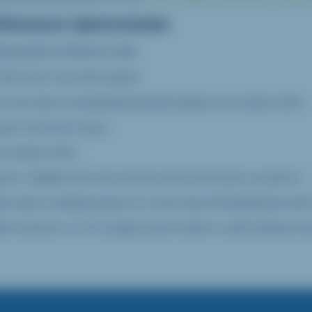
обильные приложения
ледующими особенностями:
юбого места и в любое время;
сли уже имеется верифицированный профиль на основном сайте;
одит несколько секунд;
а главном сайте;
рнет-трафика, при этом отличается высокой скоростью работы;
рантируют конфиденциальность персональной информации клиен
ести деньги со счета, правда, нужно помнить о действующих в к