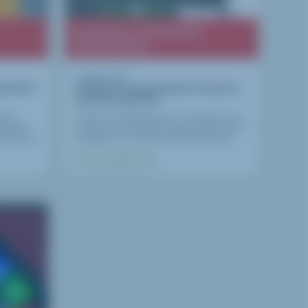
Букмекеры с мобильными
приложениями
16 апреля 2020
ение БК
Мобильное приложение Parimatch
для iOS и Andrioid
шено,
Android iOS Требования к ОС Android 4.4.0 и
ложение.
выше iOS 10.0 и выше Размер установочного
 папке за
apk файла 18,75 МБ 96,3 МБ Язык русск
Читать полностью