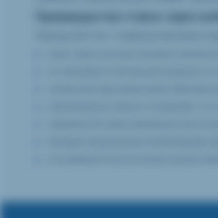
Преимущества ставок через м
Переход на беттинг с телефонов обусловлен с
можно ставить на исходы спортивных событий из л
нет необходимости повторно регистрироваться, е
на заключение пари в прематчевой и Лайв линии ух
в приложениях доступны все те же функции, что и н
современное ПО требует минимальных затрат инте
благодаря специальным протоколам букмекеры га
есть возможность быстро пополнить депозит и выв