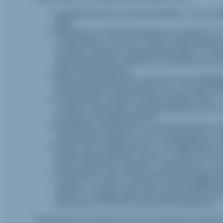
Универсальность использования, то есть
в
iOS
.
Визуальные и функциональные отличия от 
и навигации, то хотят, чтобы в приложении
ускорить процесс заключения пари, что ос
функциональные элементы (клавиши, окошки
десктопной версии.
Широкие возможности для беттинга.
Лучши
регистрации, пополнения счета и ставок н
Стабильность работы и быстродействие – 
ставки в один клик, самопроизвольно не о
росписи и коэффициентах.
Юзабилити, или легкость использования. Оч
трансляции, находить матчи, переходить в 
Качество и оперативность техподдержки. В
представителям БК, и нужно, чтобы он мо
было лояльным. В идеале – должна быть кн
Условия беттинга и репутация букмекерско
аккаунт и ставить на спорт, если коэффиц
работы в сфере азартных развлечений тоже
игроков и с ней есть смысл сотрудничать.
Неизменно в перечень лучших попадают прилож