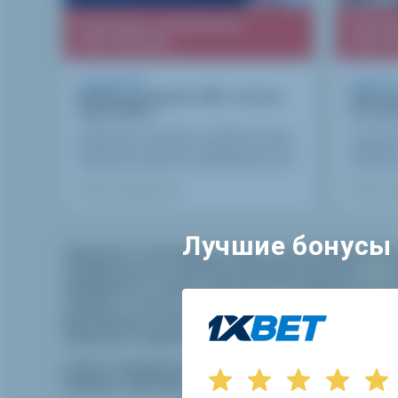
Букмекеры с мобильными
Букмек
приложениями
прилож
15 апреля 2020
30 мая 201
Мобильная версия 1xBet: скачать
Прилож
приложение
конторы
Особенности приложения 1xBet для Android
В этой ст
Возможность загрузки с сайта Да Наличие в
подробнос
мобильном маркете Нет Необходимость испо
приложени
Читать полностью
Читать 
Лучшие бонусы 
Заключать спортивные пари в наше время можно 
комфортным и требовал минимум времени,
БК
р
предлагают утилиты для iOS и ОС Андроид, пост
говорит о том, что игроку будет удобно делать
функционал и прочие недостатки. С другой стор
заключать сделки в один клик в режиме 24/7 и 
podst.ru предлагает вашему вниманию обновля
выбрать партнера, который обеспечит оптималь